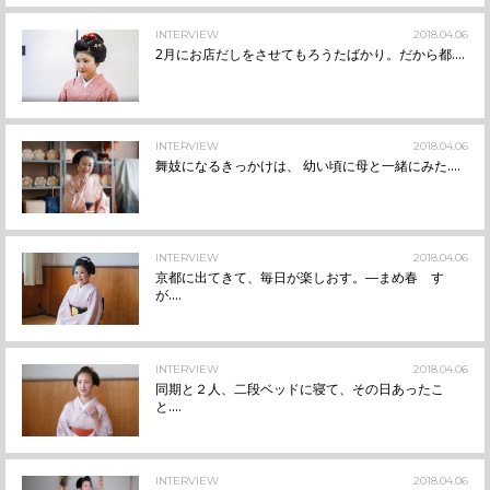
INTERVIEW
2018.04.06
2月にお店だしをさせてもろうたばかり。だから都....
INTERVIEW
2018.04.06
舞妓になるきっかけは、 幼い頃に母と一緒にみた....
INTERVIEW
2018.04.06
京都に出てきて、毎日が楽しおす。―まめ春 す
が....
INTERVIEW
2018.04.06
同期と２人、二段ベッドに寝て、その日あったこ
と....
INTERVIEW
2018.04.06