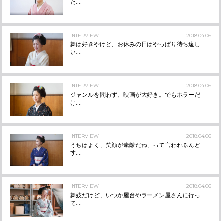
た....
INTERVIEW
2018.04.06
舞は好きやけど、お休みの日はやっぱり待ち遠し
い....
INTERVIEW
2018.04.06
ジャンルを問わず、映画が大好き。でもホラーだ
け....
INTERVIEW
2018.04.06
うちはよく、笑顔が素敵だね、って言われるんど
す....
INTERVIEW
2018.04.06
舞妓だけど、いつか屋台やラーメン屋さんに行っ
て....