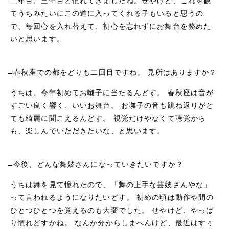
二年目、三年目と慣れてきましたね。せやけど、これを観
てうちみたいにこの道に入ってくれる子もいると思うの
で、毎回心を入れ替えて、初心を忘れずにお舞台を務めた
いと思います。
̶̶ 春秋座での都をどりも二回目ですね。 見所はありますか？
うちは、今年初めてお囃子に当たるんどす。 春秋座は音が
すごい良く響く、いいお舞台。 お囃子の音も跳ね返りがと
ても綺麗に聞こえるんどす。 視覚だけやなくて聴覚から
も、楽しんでいただきたいな、と思います。
̶̶ 今後、どんな舞妓さんになっていきたいですか？
うちは舞を見て憧れたので、「舞の上手な芸妓さんやな」
って言われるようになりたいどす。 初めの頃は動作や間の
ひとつひとつを覚えるのも大変でした。 せやけど、やっぱ
り慣れどすかね。 なんか分からしまへんけど、最近はすぅ