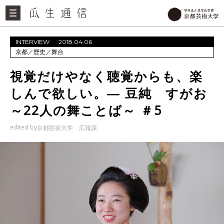
INTERVIEW
2018.04.06
京都
／
歴史
／
舞台
視覚だけやなく聴覚からも、楽
しんで欲しい。― 豆純 すがお
～22人の舞ことば～ ＃5
edited by
京都芸術大学 広報課