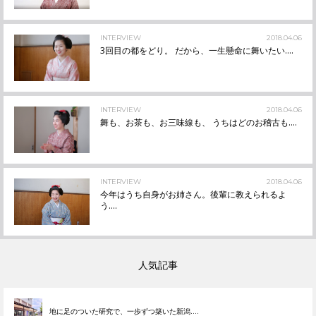
INTERVIEW
2018.04.06
3回目の都をどり。 だから、一生懸命に舞いたい....
INTERVIEW
2018.04.06
舞も、お茶も、お三味線も、 うちはどのお稽古も....
INTERVIEW
2018.04.06
今年はうち自身がお姉さん。後輩に教えられるよ
う....
人気記事
地に足のついた研究で、一歩ずつ築いた新潟....