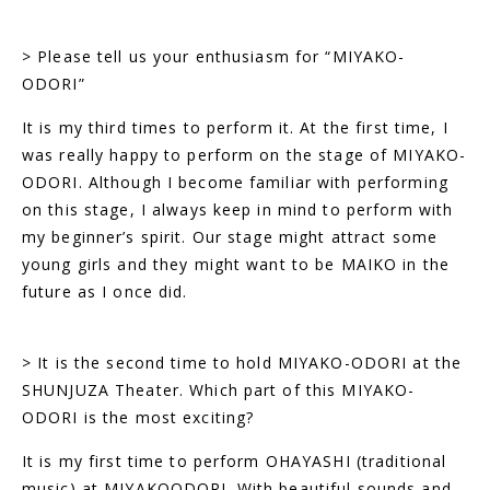
> Please tell us your enthusiasm for “MIYAKO-
ODORI”
It is my third times to perform it. At the first time, I
was really happy to perform on the stage of MIYAKO-
ODORI. Although I become familiar with performing
on this stage, I always keep in mind to perform with
my beginner’s spirit. Our stage might attract some
young girls and they might want to be MAIKO in the
future as I once did.
> It is the second time to hold MIYAKO-ODORI at the
SHUNJUZA Theater.
Which part of this MIYAKO-
ODORI is the most exciting?
It is my first time to perform OHAYASHI (traditional
music) at MIYAKOODORI.
With beautiful sounds and