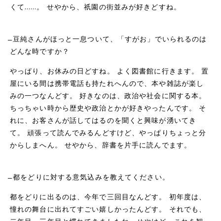
くて……。 せやから、祇園の街並みが好きどすね。
̶̶ 豆純さんがほっと一息ついて、
「すがお」でいられるのは
どんな時ですか？
やっぱり、お休みの日どすね。 よく図書館に行きます。 置
屋にいる間は携帯電話も持たれへんので、本や雑誌が楽し
みの一つなんどす。 好きなのは、政治や社会に関する本。
ちっちゃい時から歴史や政治とかが好きやったんです。 そ
れに、お客さんが話してはるのを聞くと興味が湧いてき
て。 頑張って読んでみるんどすけど、やっぱりちょっと分
からしまへん。 せやから、辞書を片手に読んでます。
̶̶ 都をどりに対する意気込みを教えてください。
都をどりに出るのは、今年で三回目なんどす。 初年度は、
憧れの舞台に出れてすごい嬉しかったんどす。 それでも、