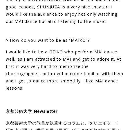
good echoes, SHUNJUZA is a very nice theater.
I
would like the audience to enjoy not only watching
our MAI dance but
also listening to the music.
> How do you want to be as “MAIKO”?
I would like to be a GEIKO who perform MAI dance
well, as I am attracted to MAI and get to adore it. At
first it was very hard to memorize the
choreographies, but now I become familiar with them
and I get to dance more smoothly. I like MAI dance
lessons.
京都芸術大学 Newsletter
京都芸術大学の教員が執筆するコラムと、クリエイター・