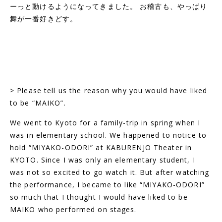
ーっと動けるようになってきました。 お稽古も、やっぱり
舞が一番好きどす。
> Please tell us the reason why you would have liked
to be “MAIKO”.
We went to Kyoto for a family-trip in spring when I
was in elementary school. We happened to notice to
hold “MIYAKO-ODORI” at KABURENJO Theater in
KYOTO. Since I was only an elementary student, I
was not so excited to go watch it. But after watching
the performance, I became to like “MIYAKO-ODORI”
so much that I thought I would have liked to be
MAIKO who performed on stages.