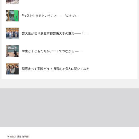
Pre-Xを生きるということ——「のちの....
芸大生が切り取る京都芸術大学の魅力――『....
学生と子どもたちがアートでつながる ― ....
副専攻って実際どう？ 履修した3人に聞いてみた
学校法人 瓜生山学園 京都造形芸術大学