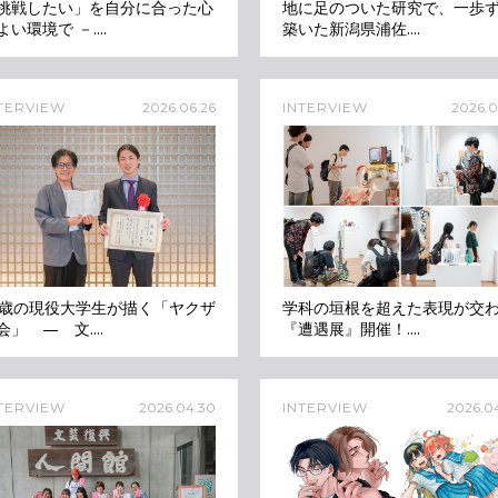
挑戦したい」を自分に合った心
地に足のついた研究で、一歩
よい環境で －....
築いた新潟県浦佐....
TERVIEW
2026.06.26
INTERVIEW
2026.06
2歳の現役大学生が描く「ヤクザ
学科の垣根を超えた表現が交
会」 — 文....
『遭遇展』開催！....
TERVIEW
2026.04.30
INTERVIEW
2026.04