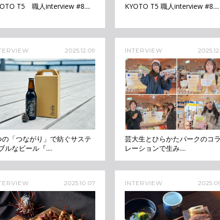
OTO T5 職人interview #8....
KYOTO T5 職人interview #8....
TERVIEW
2025.12.09
INTERVIEW
2025.12
つの「つながり」で紡ぐサステ
芸大生とひらかたパークのコ
ブルなビール『....
レーションで生み....
TERVIEW
2025.10.07
INTERVIEW
2025.09