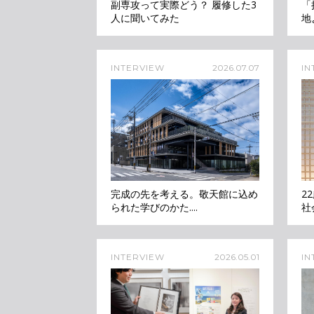
副専攻って実際どう？ 履修した3
「
人に聞いてみた
地
INTERVIEW
2026.07.07
IN
完成の先を考える。敬天館に込め
2
られた学びのかた....
社
INTERVIEW
2026.05.01
IN