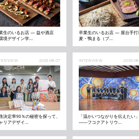
業生のいるお店 — 益や酒店
卒業生のいるお店 — 屋台手打
環境デザイン学....
麦・鴨まる（プ....
TERVIEW
2025.08.07
INTERVIEW
2025.08
路決定率90％の秘密を探って、
「温かいつながりを伝えたい
ャリアデザイ....
――フコクアトリウ....