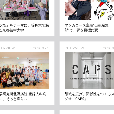
妖怪」をテーマに、等身大で魅
マンガコース主催“出張編集
る京都芸術大学....
部”で、夢を目標に変....
TERVIEW
2026.03.31
INTERVIEW
2026.03
学研究所北野病院 産婦人科病
領域を広げ、関係性をつくる
に、そっと寄り....
ジオ「CAPS」