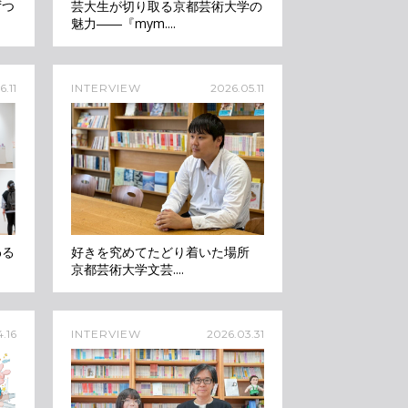
ずつ
芸大生が切り取る京都芸術大学の
魅力――『mym....
.11
INTERVIEW
2026.05.11
わる
好きを究めてたどり着いた場所
京都芸術大学文芸....
.16
INTERVIEW
2026.03.31