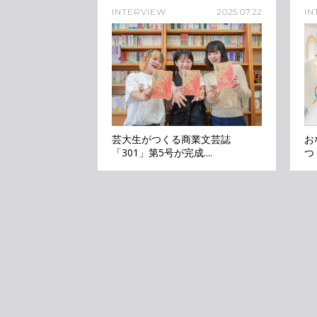
INTERVIEW
2025.07.22
IN
芸大生がつくる商業文芸誌
お
「301」第5号が完成....
つ