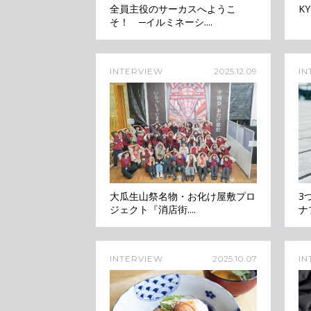
全員主役のサーカスへようこ
KY
そ！ ─イルミネーシ....
INTERVIEW
2025.12.09
IN
大瓜生山祭名物・お化け屋敷プロ
3
ジェクト『消店街....
ナ
INTERVIEW
2025.10.07
IN