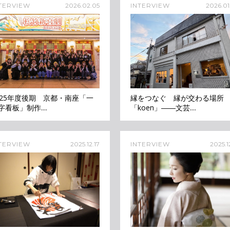
TERVIEW
2026.02.05
INTERVIEW
2026.01
025年度後期 京都・南座「一
縁をつなぐ 縁が交わる場所
字看板」制作....
「koen」――文芸....
TERVIEW
2025.12.17
INTERVIEW
2025.1