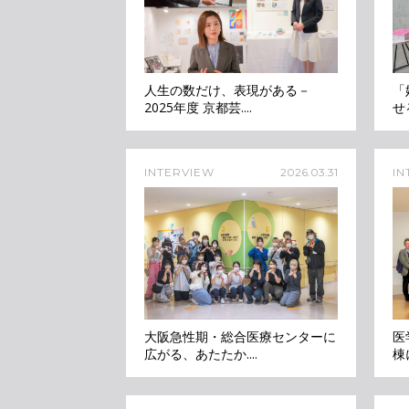
人生の数だけ、表現がある－
「
2025年度 京都芸....
せ
INTERVIEW
2026.03.31
IN
大阪急性期・総合医療センターに
医
広がる、あたたか....
棟