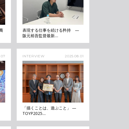
蕎
表現する仕事を続ける矜持 —
阪元裕吾監督最新....
.07
INTERVIEW
2025.08.01
」
「描くことは、遊ぶこと」 —
TOYP2025....