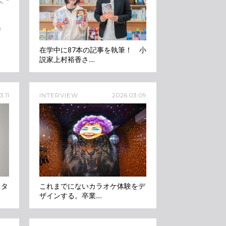
在学中に87本の記事を執筆！ 小
説家上村裕香さ....
.11
INTERVIEW
2026.03.09
スタ
これまでにないカラオケ体験をデ
ザインする。卒業....