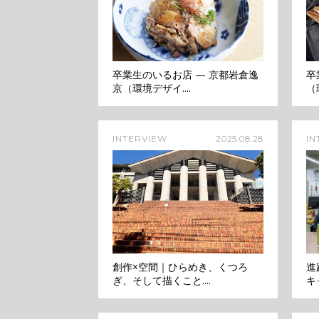
卒業生のいるお店 — 京都岩倉逸
卒
京（環境デザイ....
（
INTERVIEW
2025.08.28
IN
創作×空間｜ひらめき、くつろ
進
ぎ、そして描くこと....
キ