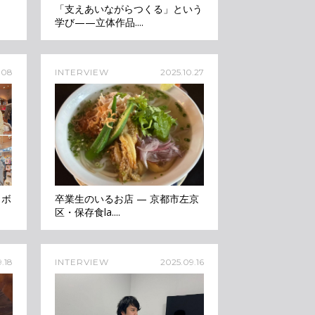
「支えあいながらつくる」という
学び——立体作品....
.08
INTERVIEW
2025.10.27
ラボ
卒業生のいるお店 — 京都市左京
区・保存食la....
.18
INTERVIEW
2025.09.16