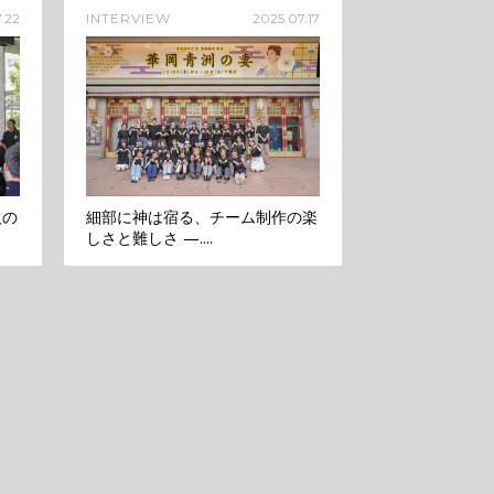
.22
INTERVIEW
2025.07.17
阪の
細部に神は宿る、チーム制作の楽
しさと難しさ —....