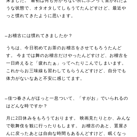
来ました。 最初は何も分からない所にポンって置かれたよ
うな状態で、オタオタしてしもうてたんどすけど、最近や
っと慣れてきたように思います。
̶̶ お稽古には慣れてきましたか？
うちは、今日初めてお茶のお稽古をさせてもろうたんど
す。 今までは舞のお稽古だけやったんどすけど、お稽古を
一日終えると「疲れたぁ」ってへたりこんでしまいます。
これからお三味線も習わしてもらうんどすけど、自分でも
体力がないなあと不安に感じてます。
̶̶ 佳つ春さんがほっと一息ついて、
「すがお」でいられるの
はどんな時ですか？
月に2日休みをもろうております。 映画見たりとか、みんな
で歌舞伎を観に行ったりもします。 お稽古のあと、置屋さ
んに戻ったあとは自由な時間もあるんどすけど、眠くなっ