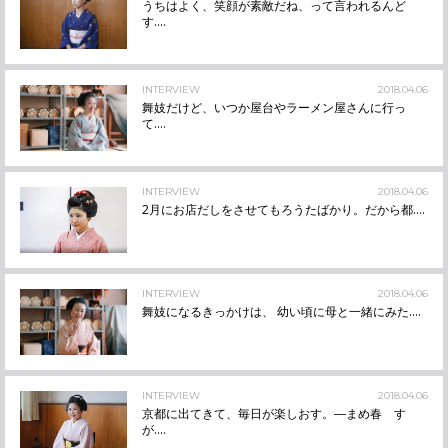
うちはよく、笑顔が素敵だね、って言われるんど
す....
INTERVIEW
2018.04.06
舞妓だけど、いつか屋台やラーメン屋さんに行っ
て....
INTERVIEW
2018.04.06
2月にお店だしをさせてもろうたばかり。だから都....
INTERVIEW
2018.04.06
舞妓になるきっかけは、 幼い頃に母と一緒にみた....
INTERVIEW
2018.04.06
京都に出てきて、毎日が楽しおす。―まめ春 す
が....