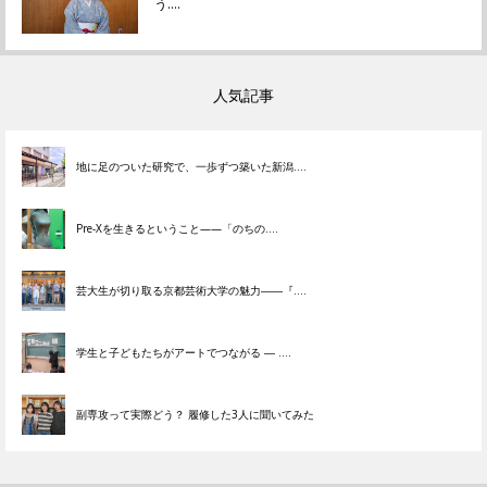
う....
人気記事
地に足のついた研究で、一歩ずつ築いた新潟....
Pre-Xを生きるということ——「のちの....
芸大生が切り取る京都芸術大学の魅力――『....
学生と子どもたちがアートでつながる ― ....
副専攻って実際どう？ 履修した3人に聞いてみた