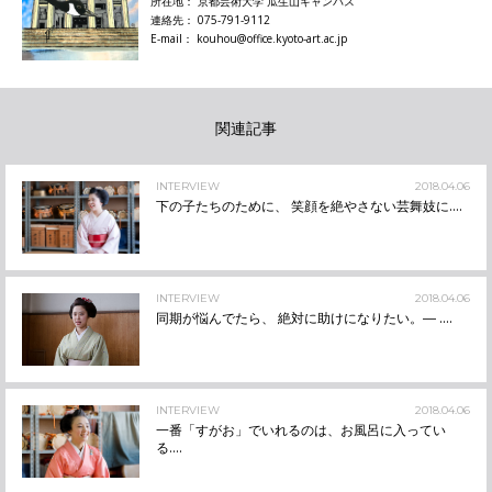
所在地： 京都芸術大学 瓜生山キャンパス
連絡先： 075-791-9112
E-mail： kouhou@office.kyoto-art.ac.jp
関連記事
INTERVIEW
2018.04.06
下の子たちのために、 笑顔を絶やさない芸舞妓に....
INTERVIEW
2018.04.06
同期が悩んでたら、 絶対に助けになりたい。― ....
INTERVIEW
2018.04.06
一番「すがお」でいれるのは、お風呂に入ってい
る....