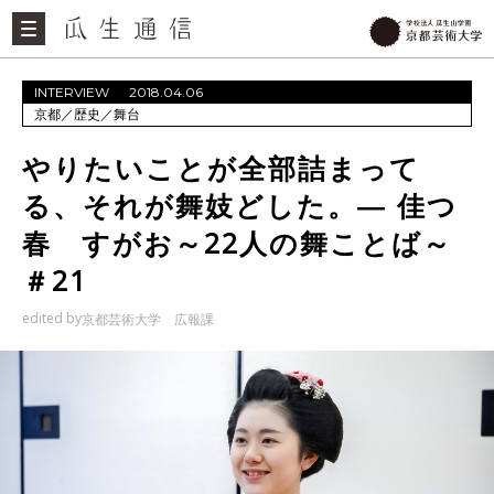
INTERVIEW
2018.04.06
京都
／
歴史
／
舞台
やりたいことが全部詰まって
る、それが舞妓どした。― 佳つ
春 すがお～22人の舞ことば～
＃21
edited by
京都芸術大学 広報課