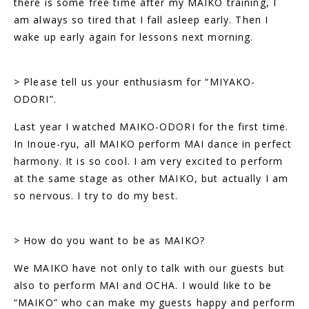
there is some free time after my MAIKO training, I
am always so tired that I fall asleep early. Then I
wake up early again for lessons next morning.
> Please tell us your enthusiasm for “MIYAKO-
ODORI”.
Last year I watched MAIKO-ODORI for the first time.
In Inoue-ryu, all MAIKO perform MAI dance in perfect
harmony. It is so cool. I am very excited to perform
at the same stage as other MAIKO, but actually I am
so nervous. I try to do my best.
> How do you want to be as MAIKO?
We MAIKO have not only to talk with our guests but
also to perform MAI and OCHA. I would like to be
“MAIKO” who can make my guests happy and perform