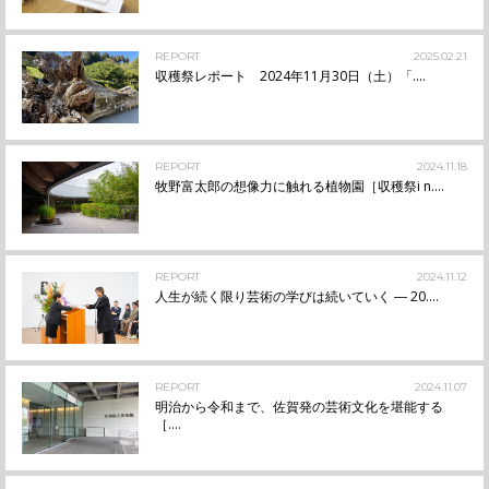
REPORT
2025.02.21
収穫祭レポート 2024年11月30日（土）「....
REPORT
2024.11.18
牧野富太郎の想像力に触れる植物園［収穫祭i n....
REPORT
2024.11.12
人生が続く限り芸術の学びは続いていく ― 20....
REPORT
2024.11.07
明治から令和まで、佐賀発の芸術文化を堪能する
［....