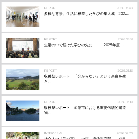
REPORT
2026.04.08
多様な背景、生活に根差した学びの集大成 202....
REPORT
2026.03.31
生活の中で続けた学びの先に － 2025年度 ....
REPORT
2026.03.16
収穫祭レポート 「分からない」という余白を生
き....
REPORT
2026.03.10
収穫祭レポート 函館市における重要伝統的建造
物....
INTERVIEW
2026.02.20
社会人の「学び直し」の場、通信教育部――グラ