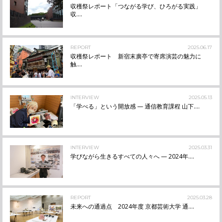
収穫祭レポート「つながる学び、ひろがる実践」
収....
REPORT
2025.06.17
収穫祭レポート 新宿末廣亭で寄席演芸の魅力に
触....
INTERVIEW
2025.05.13
「学べる」という開放感 — 通信教育課程 山下....
INTERVIEW
2025.03.31
学びながら生きるすべての人々へ — 2024年....
REPORT
2025.03.28
未来への通過点 2024年度 京都芸術大学 通....