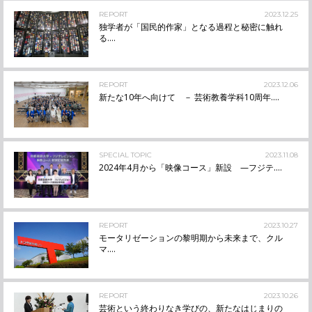
REPORT
2023.12.25
独学者が「国民的作家」となる過程と秘密に触れ
る....
REPORT
2023.12.06
新たな10年へ向けて － 芸術教養学科10周年....
SPECIAL TOPIC
2023.11.08
2024年4月から「映像コース」新設 —フジテ....
REPORT
2023.10.27
モータリゼーションの黎明期から未来まで、クル
マ....
REPORT
2023.10.26
芸術という終わりなき学びの、新たなはじまりの