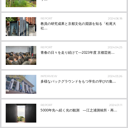
REPORT
2024.06.18
教員の研究成果と京都文化の淵源を知る「松尾大
社....
REPORT
2024.04.25
青春の日々を走り続けて―2023年度 京都芸術....
INTERVIEW
2024.03.26
多様なバックグラウンドをもつ学生の学びの集....
REPORT
2024.01.11
5000年先へ続く光の観測 ―江之浦測候所・再....