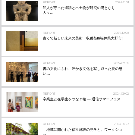
REPORT
2024.11.01
私人が守った遺跡と出土物が研究の礎となり、
人々....
REPORT
2024.10.09
古くて新しい未来の美術［収穫祭in福井県大野市］
REPORT
2024.09.05
書の文化にふれ、汗かき文化を写し取った夏の思
い....
REPORT
2024.09.02
卒業生と在学生をつなぐ輪 — 通信サマーフェス....
REPORT
2024.07.23
「地域に開かれた福祉施設の見学と、ワークショ
ッ....