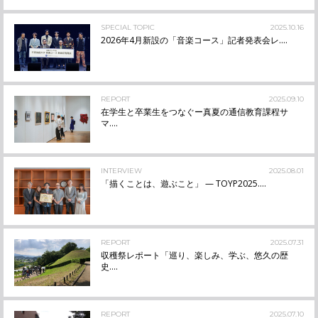
SPECIAL TOPIC
2025.10.16
2026年4月新設の「音楽コース」記者発表会レ....
REPORT
2025.09.10
在学生と卒業生をつなぐー真夏の通信教育課程サ
マ....
INTERVIEW
2025.08.01
「描くことは、遊ぶこと」 — TOYP2025....
REPORT
2025.07.31
収穫祭レポート「巡り、楽しみ、学ぶ、悠久の歴
史....
REPORT
2025.07.10