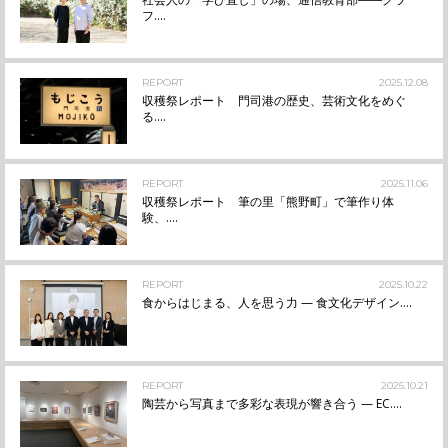
フ....
REPORT
2025.12.08
収穫祭レポート 門司港の歴史、芸術文化をめぐ
る....
REPORT
2025.11.06
収穫祭レポート 筆の里「熊野町」で筆作り体
験、....
REPORT
2025.10.22
食からはじまる、人を思う力 — 食文化デザイン....
REPORT
2025.10.21
陶芸から写真まで多彩な表現が響き合う — EC....