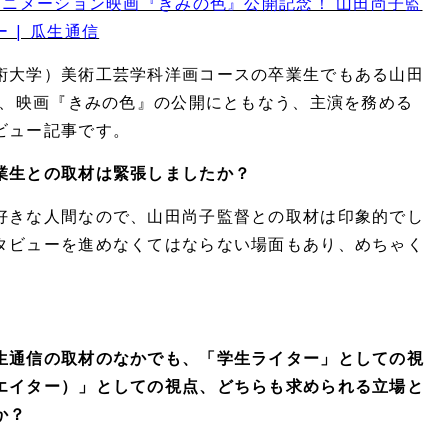
アニメーション映画『きみの色』公開記念！ 山田尚子監
 | 瓜生通信
術大学）美術工芸学科洋画コースの卒業生でもある山田
作、映画『きみの色』の公開にともなう、主演を務める
ビュー記事です。
業生との取材は緊張しましたか？
好きな人間なので、山田尚子監督との取材は印象的でし
タビューを進めなくてはならない場面もあり、めちゃく
。
生通信の取材のなかでも、「学生ライター」としての視
エイター）」としての視点、どちらも求められる立場と
か？