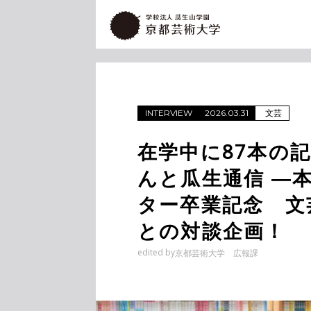
文芸
INTERVIEW
2026.03.31
在学中に87本の
んと瓜生通信 ―
ター卒業記念 文
との対談企画！
edited by
京都芸術大学 広報課