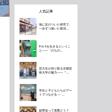
人気記事
地に足のついた研究で、
一歩ずつ築いた新潟....
Pre-Xを生きるというこ
と——「のちの....
芸大生が切り取る京都芸
術大学の魅力――『....
学生と子どもたちがアー
トでつながる ― ....
副専攻って実際どう？