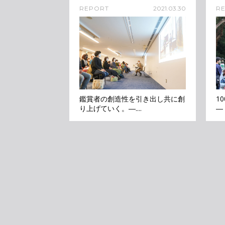
REPORT
2021.03.30
R
鑑賞者の創造性を引き出し共に創
1
り上げていく。―....
―