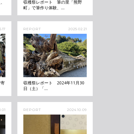
史、
収穫祭レポート 筆の里「熊野
町」で筆作り体験、....
.17
REPORT
2025.02.21
で寄
収穫祭レポート 2024年11月30
日（土）「....
1.01
REPORT
2024.10.09