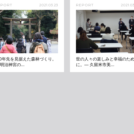
EPORT
2021.03.23
REPORT
2021.03
00年先を見据えた森林づくり。
世の人々の楽しみと幸福のた
 明治神宮の....
に。― 久留米市美....