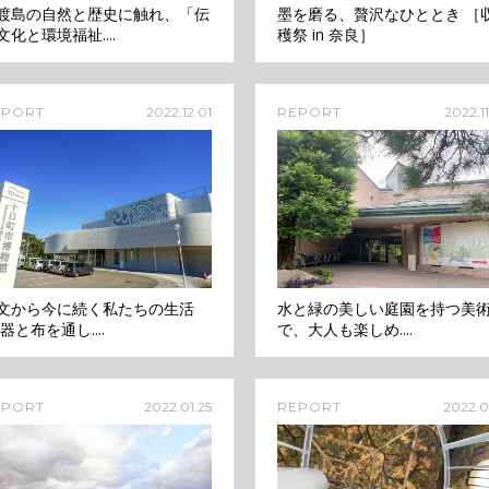
渡島の自然と歴史に触れ、「伝
墨を磨る、贅沢なひととき ［
文化と環境福祉....
穫祭 in 奈良］
EPORT
2022.12.01
REPORT
2022.1
文から今に続く私たちの生活
水と緑の美しい庭園を持つ美
 器と布を通し....
で、大人も楽しめ....
EPORT
2022.01.25
REPORT
2022.01