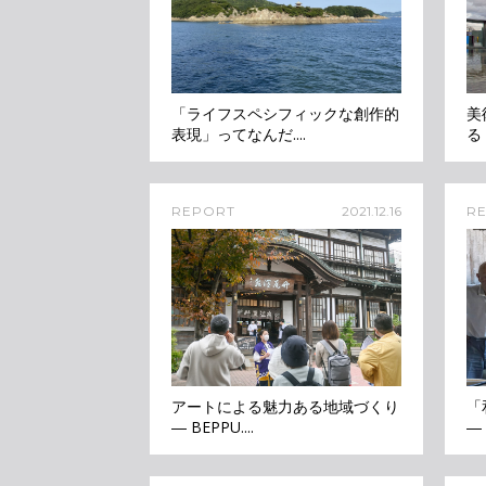
「ライフスペシフィックな創作的
美
表現」ってなんだ....
る 
REPORT
2021.12.16
R
アートによる魅力ある地域づくり
「
― BEPPU....
―