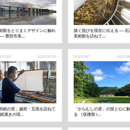
術館をとりまくデザインに触れ
描く悦びを現在に伝える ― 石
― 豊田市美....
美術館を訪ねて....
EPORT
2021.09.30
REPORT
2021.08
和紙の里」越前・五箇を訪ねて
「からむしの里」の技と心に
 紙漉きの現....
る ［収穫祭 i....