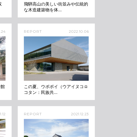
収
飛騨高山の美しい街並みや伝統的
な木造建築物を体....
1.24
REPORT
2022.10.06
術館
この夏、ウポポイ（ウアイヌコㇿ
コタン：民族共....
.12
REPORT
2021.12.23