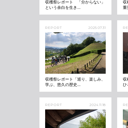
収穫祭レポート 「分からない」
収
という余白を生き....
重
REPORT
2025.07.31
R
収穫祭レポート「巡り、楽しみ、
収
学ぶ、悠久の歴史....
ひ
REPORT
2024.11.18
R