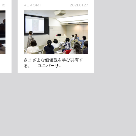
.10
REPORT
2021.01.27
め
さまざまな価値観を学び共有す
る。― ユニバーサ....