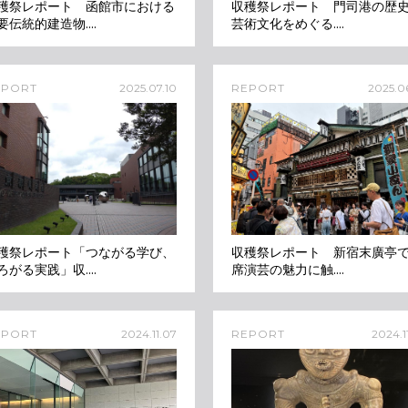
穫祭レポート 函館市における
収穫祭レポート 門司港の歴
要伝統的建造物....
芸術文化をめぐる....
EPORT
2025.07.10
REPORT
2025.06
穫祭レポート「つながる学び、
収穫祭レポート 新宿末廣亭
ろがる実践」収....
席演芸の魅力に触....
EPORT
2024.11.07
REPORT
2024.1