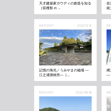
天才建築家ガウディの創造を知る
佐
［収穫祭 in ....
統
REPORT
2022.12.19
R
記憶の海光／うみやまの磁場 ―
縄
江之浦測候所―［....
―
REPORT
2022.08.18
R