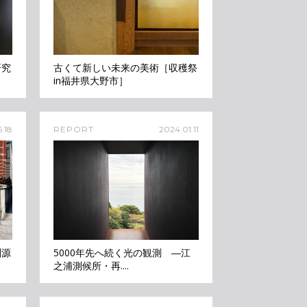
研究
古くて新しい未来の美術［収穫祭
in福井県大野市］
.18
REPORT
2024.01.11
淵源
5000年先へ続く光の観測 ―江
之浦測候所・再....