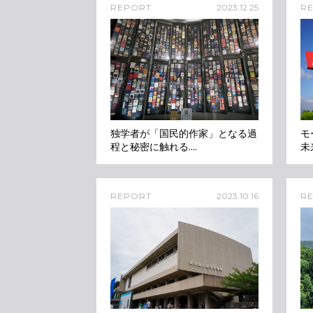
REPORT
2023.12.25
R
独学者が「国民的作家」となる過
モ
程と秘密に触れる....
未
REPORT
2023.10.16
R