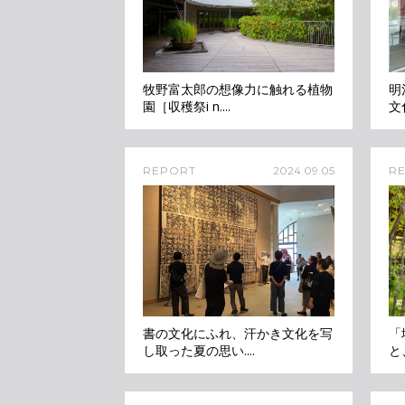
牧野富太郎の想像力に触れる植物
明
園［収穫祭i n....
文
REPORT
2024.09.05
R
書の文化にふれ、汗かき文化を写
「
し取った夏の思い....
と