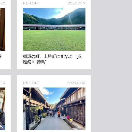
.20
REPORT
2023.10.17
巻
循環の町、上勝町にまなぶ [収
穫祭 in 徳島]
.10
REPORT
2023.01.10