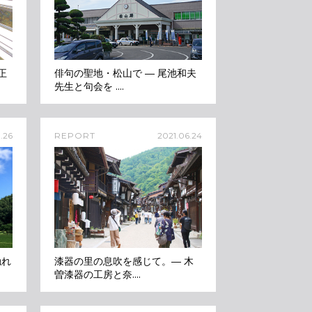
正
俳句の聖地・松山で ― 尾池和夫
先生と句会を ....
.26
REPORT
2021.06.24
触れ
漆器の里の息吹を感じて。― 木
曽漆器の工房と奈....