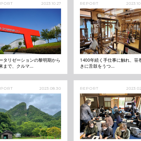
EPORT
2023.10.27
REPORT
2023.10
ータリゼーションの黎明期から
1400年続く手仕事に触れ、笹
来まで、クルマ....
きに舌鼓をうつ....
EPORT
2023.08.30
REPORT
2023.02