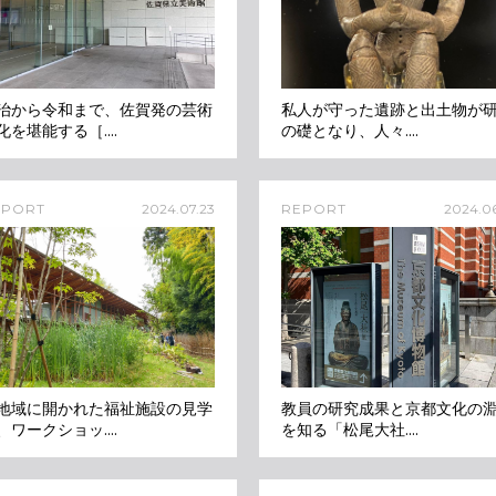
治から令和まで、佐賀発の芸術
私人が守った遺跡と出土物が
化を堪能する［....
の礎となり、人々....
EPORT
2024.07.23
REPORT
2024.06
地域に開かれた福祉施設の見学
教員の研究成果と京都文化の
、ワークショッ....
を知る「松尾大社....