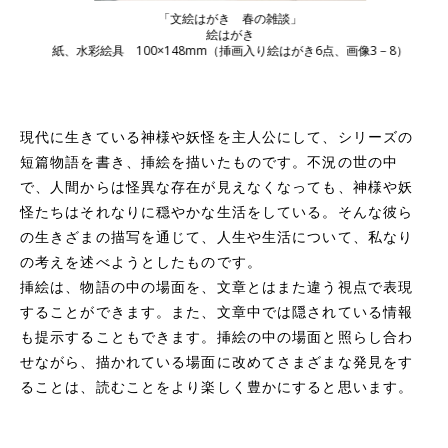
「
文絵はがき 春の雑談
」
絵はがき
紙、水彩絵具
100×148mm（挿画入り絵はがき6点、画像3－8）
紙、
現代に生きている神様や妖怪を主人公にして、シリーズの
短篇物語を書き、挿絵を描いたものです。不況の世の中
で、人間からは怪異な存在が見えなくなっても、神様や妖
怪たちはそれなりに穏やかな生活をしている。そんな彼ら
の生きざまの描写を通じて、人生や生活について、私なり
の考えを述べようとしたものです。
挿絵は、物語の中の場面を、文章とはまた違う視点で表現
することができます。また、文章中では隠されている情報
も提示することもできます。挿絵の中の場面と照らし合わ
せながら、描かれている場面に改めてさまざまな発見をす
ることは、読むことをより楽しく豊かにすると思います。