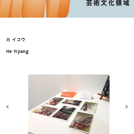
カ イコウ
He Yijiang