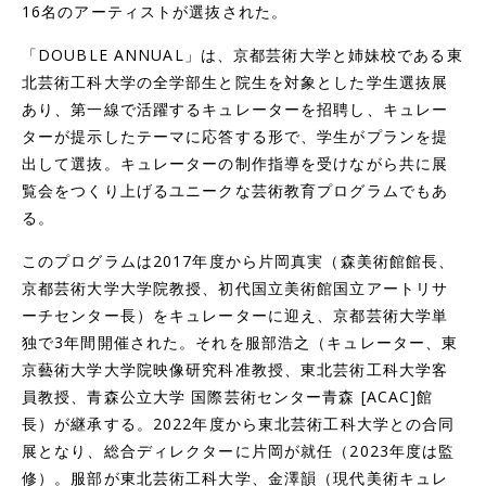
16名のアーティストが選抜された。
「DOUBLE ANNUAL」は、京都芸術大学と姉妹校である東
北芸術工科大学の全学部生と院生を対象とした学生選抜展
あり、第一線で活躍するキュレーターを招聘し、キュレー
ターが提示したテーマに応答する形で、学生がプランを提
出して選抜。キュレーターの制作指導を受けながら共に展
覧会をつくり上げるユニークな芸術教育プログラムでもあ
る。
このプログラムは2017年度から片岡真実（森美術館館長、
京都芸術大学大学院教授、初代国立美術館国立アートリサ
ーチセンター長）をキュレーターに迎え、京都芸術大学単
独で3年間開催された。それを服部浩之（キュレーター、東
京藝術大学大学院映像研究科准教授、東北芸術工科大学客
員教授、青森公立大学 国際芸術センター青森 [ACAC]館
長）が継承する。2022年度から東北芸術工科大学との合同
展となり、総合ディレクターに片岡が就任（2023年度は監
修）。服部が東北芸術工科大学、金澤韻（現代美術キュレ