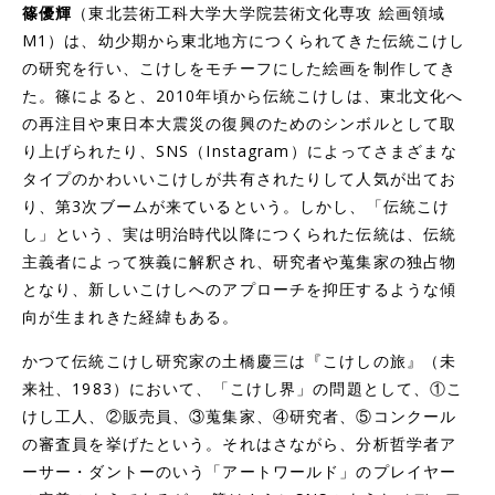
篠優輝
（東北芸術工科大学大学院芸術文化専攻 絵画領域
M1）は、幼少期から東北地方につくられてきた伝統こけし
の研究を行い、こけしをモチーフにした絵画を制作してき
た。篠によると、2010年頃から伝統こけしは、東北文化へ
の再注目や東日本大震災の復興のためのシンボルとして取
り上げられたり、SNS（Instagram）によってさまざまな
タイプのかわいいこけしが共有されたりして人気が出てお
り、第3次ブームが来ているという。しかし、「伝統こけ
し」という、実は明治時代以降につくられた伝統は、伝統
主義者によって狭義に解釈され、研究者や蒐集家の独占物
となり、新しいこけしへのアプローチを抑圧するような傾
向が生まれきた経緯もある。
かつて伝統こけし研究家の土橋慶三は『こけしの旅』（未
来社、1983）において、「こけし界」の問題として、①こ
けし工人、②販売員、③蒐集家、④研究者、⑤コンクール
の審査員を挙げたという。それはさながら、分析哲学者ア
ーサー・ダントーのいう「アートワールド」のプレイヤー