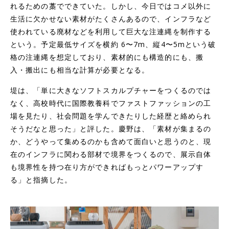
れるための藁でできていた。しかし、今日ではコメ以外に
生活に欠かせない素材がたくさんあるので、インフラなど
使われている廃材などを利用して巨大な注連縄を制作する
という。予定最低サイズを横約 6〜7m、縦4〜5mという破
格の注連縄を想定しており、素材的にも構造的にも、搬
入・搬出にも相当な計算が必要となる。
堤は、「単に大きなソフトスカルプチャーをつくるのでは
なく、高校時代に国際教養科でファストファッションの工
場を見たり、社会問題を学んできたりした経歴と絡められ
そうだなと思った」と評した。慶野は、「素材が集まるの
か、どうやって集めるのかも含めて面白いと思うのと、現
在のインフラに関わる部材で境界をつくるので、展示自体
も境界性を持つ在り方ができればもっとパワーアップす
る」と指摘した。