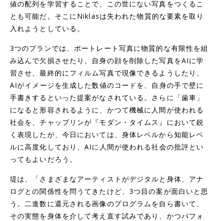
値の配列を学習することで、この世にない写真をつくるこ
とも可能だ。そこにNiklasは失われた物質的な要素を取り
入れようとしている。
3つのプランでは、ポートレート写真に物質的な有限性を組
み込んで欠損させたり、自身の顔を削除した写真をAIに学
習させ、最終的にフィルム写真で現像できるようしたり、
AIがイメージを生成した数値のコードを、自身の手で壁に
手書きするといった提案がなされている。さらに「歯車」
になると形容されるように、かつて機械に人間が使われる
社会を、チャップリンが『モダン・タイムス』において鋭
く表現したが、今日においては、身体レベルから知能レベ
ルに高度化しており、AIに人間が使われる社会の批評とい
ってもよいだろう。
堤は、「さまざまなアーティストがデジタルと身体、アナ
ログとの関係性を問うてきたけど、3つ目の案が面白いと思
う。二進数に還元される画像のプログラムを自ら書いて、
その実態を身体を介して考え直す試みであり、かつパフォ