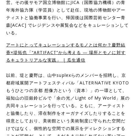
営。その後サモア国立博物館にJICA（国際協力機構）の青
年海外協力隊（学芸員）として赴任。現地の博物館やアー
ティストと協働事業を行い、帰国後は国際芸術センター青
森[ACAC] でレジデンスや展覧会などをキュレーションして
いる。
アートにとってキュレーションするモノとは何か？慶野結
香×堤拓也「“ARTIFACT”から考える ― 場所とモノに対す
るキュラトリアルな実践」 | 瓜生通信
以前、堤と慶野は、山中suplexらのメンバーを招聘し、京
都府域展開アートフェスティバル「ALTERNATIVE KYOTO
もうひとつの京都 想像力という〈資本〉」の一環として、
福知山の旧銀鈴ビルで「余の光／Light of My World」展の
共同キュレーションを行っている。ともに、アーティスト
と協働したり、滞在制作をオーガナイズしたりすることを
得意としており、美術館という美術制度に守られた空間だ
けではなく、個性的な空間での展示をディレクションする
ことが可能だ。そして、まだあまり知られてない若いアー