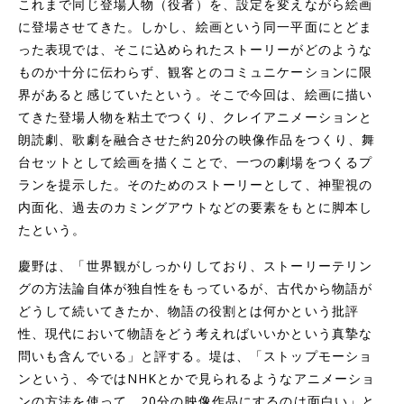
これまで同じ登場人物（役者）を、設定を変えながら絵画
に登場させてきた。しかし、絵画という同一平面にとどま
った表現では、そこに込められたストーリーがどのような
ものか十分に伝わらず、観客とのコミュニケーションに限
界があると感じていたという。そこで今回は、絵画に描い
てきた登場人物を粘土でつくり、クレイアニメーションと
朗読劇、歌劇を融合させた約20分の映像作品をつくり、舞
台セットとして絵画を描くことで、一つの劇場をつくるプ
ランを提示した。そのためのストーリーとして、神聖視の
内面化、過去のカミングアウトなどの要素をもとに脚本し
たという。
慶野は、「世界観がしっかりしており、ストーリーテリン
グの方法論自体が独自性をもっているが、古代から物語が
どうして続いてきたか、物語の役割とは何かという批評
性、現代において物語をどう考えればいいかという真摯な
問いも含んでいる」と評する。堤は、「ストップモーショ
ンという、今ではNHKとかで見られるようなアニメーショ
ンの方法を使って、20分の映像作品にするのは面白い」と