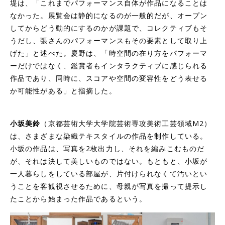
堤は、「これまでパフォーマンス自体が作品になることは
なかった。展覧会は静的になるのが一般的だが、オープン
してからどう動的にするのかが課題で、コレクティブもそ
うだし、張さんのパフォーマンスもその要素として取り上
げた」と述べた。慶野は、「時空間の在り方をパフォーマ
ーだけではなく、鑑賞者もインタラクティブに感じられる
作品であり、同時に、スコアや空間の変容性をどう表せる
か可能性がある」と指摘した。
小坂美鈴
（京都芸術大学大学院芸術専攻美術工芸領域M2）
は、さまざまな染織テキスタイルの作品を制作している。
小坂の作品は、写真を2枚出力し、それを編みこむものだ
が、それは決して美しいものではない。もともと、小坂が
一人暮らしをしている部屋が、片付けられなくて汚いとい
うことを客観視させるために、母親が写真を撮って提示し
たことから始まった作品であるという。