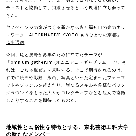
ティストと協働して、飛躍させるという現場に立ち会って
きた。
ヤノベケンジの龍がつくる新たな伝説と福知山の光のネッ
トワーク「ALTERNATIVE KYOTO もうひとつの京都」 |
瓜生通信
今回、堤と慶野が募集のために立てたテーマが、
「omnium-gatherum (オムニアム・ギャザラム)」だ。そ
れは「ごちゃ混ぜ」を意味する。そこで期待されるのは、
すでに絵画や彫刻、版画、写真といった定まったフォーマ
ットやジャンルを超えたり、異なるスキルや多様なバック
グラウンドをもった人々がコレクティブなどを組んで協働
したりすることを期待したものだ。
地域性と民俗性を特徴とする、東北芸術工科大学
の新たなメンバー