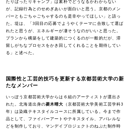
たりばったりキャンプ」は素朴でどうなるかわからない
が、記録行為とのせめぎあいが面白いと思う。京都のメン
バーともごちゃごちゃするのも是非やってほしい」と語っ
た。堤は、「3回目の応募でようやくテーマに合致して選ば
れたと思うが、エネルギーが凄そうなのがいいと思った。
プランから構築をして建築的につくるのが一般的だが、滞
留しがちなプロセスをかき回してくれることを期待してい
る」と述べた。
国際性と工芸的技巧を更新する京都芸術大学の新
たなメンバー
いっぽう京都芸術大学からは６組のアーティストが選出さ
れた。北海道出身の
菱木晴大
（京都芸術大学美術工芸学科3
年）は染織テキスタイルコースに所属している。今まで作
品として、ファイバーアートやテキスタイル、アパレルな
どを制作しており、マンデイプロジェクトのねぶた制作時