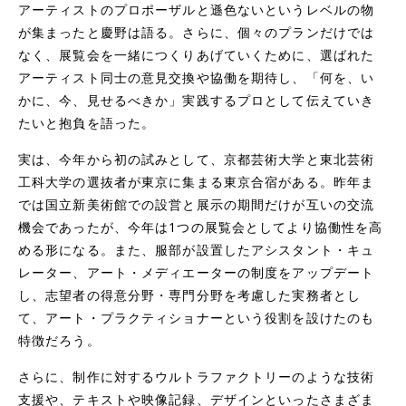
アーティストのプロポーザルと遜色ないというレベルの物
が集まったと慶野は語る。さらに、個々のプランだけでは
なく、展覧会を一緒につくりあげていくために、選ばれた
アーティスト同士の意見交換や協働を期待し、「何を、い
かに、今、見せるべきか」実践するプロとして伝えていき
たいと抱負を語った。
実は、今年から初の試みとして、京都芸術大学と東北芸術
工科大学の選抜者が東京に集まる東京合宿がある。昨年ま
では国立新美術館での設営と展示の期間だけが互いの交流
機会であったが、今年は1つの展覧会としてより協働性を高
める形になる。また、服部が設置したアシスタント・キュ
レーター、アート・メディエーターの制度をアップデート
し、志望者の得意分野・専門分野を考慮した実務者とし
て、アート・プラクティショナーという役割を設けたのも
特徴だろう。
さらに、制作に対するウルトラファクトリーのような技術
支援や、テキストや映像記録、デザインといったさまざま