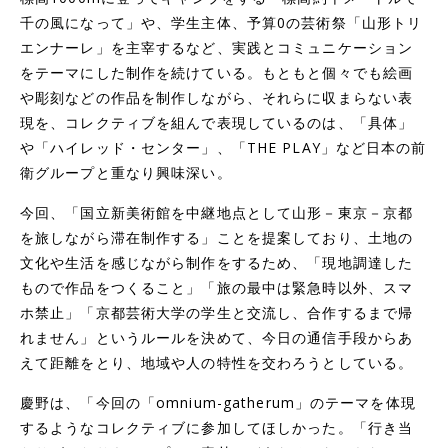
千の風になって」や、学生主体、予算0の芸術祭「山形トリ
エンナーレ」を主宰するなど、実践とコミュニケーション
をテーマにした制作を続けている。もともと個々でも絵画
や彫刻などの作品を制作しながら、それらに収まらない表
現を、コレクティブを組んで表現しているのは、「具体」
や「ハイレッド・センター」、「THE PLAY」など日本の前
衛グループと重なり興味深い。
今回、「国立新美術館を中継地点として山形－東京－京都
を旅しながら滞在制作する」ことを提案しており、土地の
文化や生活を感じながら制作をするため、「現地調達した
もので作品をつくること」「旅の最中は緊急時以外、スマ
ホ禁止」「京都芸術大学の学生と交流し、合作するまで帰
れません」というルールを決めて、今日の通信手段からあ
えて距離をとり、地域や人の特性を交わろうとしている。
慶野は、「今回の「omnium-gatherum」のテーマを体現
するようなコレクティブに参加してほしかった。「行き当