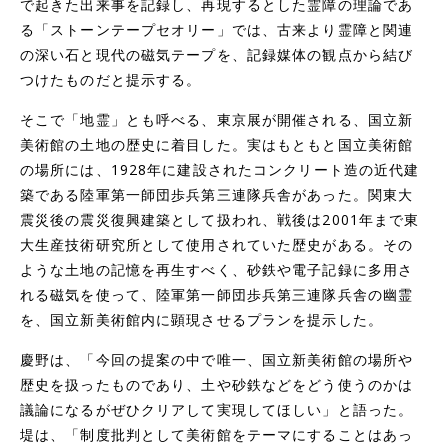
で起きた出来事を記録し、再現するとした霊障の理論であ
る「ストーンテープセオリー」では、古来より霊障と関連
の深い石と現代の磁気テープを、記録媒体の観点から結び
つけたものだと提示する。
そこで「地霊」とも呼べる、東京展が開催される、国立新
美術館の土地の歴史に着目した。実はもともと国立美術館
の場所には、1928年に建設されたコンクリート造の近代建
築である陸軍第一師団歩兵第三連隊兵舎があった。関東大
震災後の震災復興建築として扱われ、戦後は2001年まで東
大生産技術研究所として使用されていた歴史がある。その
ような土地の記憶を再生すべく、砂鉄や電子記録に多用さ
れる磁気を使って、陸軍第一師団歩兵第三連隊兵舎の幽霊
を、国立新美術館内に顕現させるプランを提示した。
慶野は、「今回の提案の中で唯一、国立新美術館の場所や
歴史を扱ったものであり、土や砂鉄などをどう使うのかは
議論になるがぜひクリアして実現してほしい」と語った。
堤は、「制度批判として美術館をテーマにすることはあっ