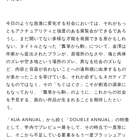
今日のような急激に変化する社会においては、それがもっ
ともアクチュアリティと強度のある展覧会ができるであろ
うし、まだ開いてない多様な才能を発掘できる形かもしれ
ない。タイトルとなった「瓢箪から駒」について、金澤は
作家から提出されたプランが、居場所のなさや、魂と肉体
のズレや空き地という場所のズレ、異なる社会のズレな
ど、内容と容器が合わないことへの違和感に由来するもの
が多かったことを挙げている。それが必ずしもネガティブ
なものではなく、その「ちぐはぐさ」こそが創造の源泉に
もなっており、「瓢箪から駒」のように、これからの社会
を予見する、面白い作品が生まれることを期待したとい
う。
「KUA ANNUAL」から続く「DOUBLE ANNUAL」の特徴
として、学内でプレビュー展をして、その時点で一度形に
し、そこから不足している要素をもう一度ブラッシュアッ