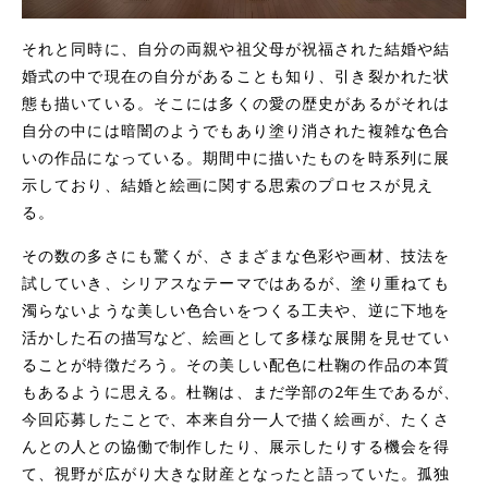
それと同時に、自分の両親や祖父母が祝福された結婚や結
婚式の中で現在の自分があることも知り、引き裂かれた状
態も描いている。そこには多くの愛の歴史があるがそれは
自分の中には暗闇のようでもあり塗り消された複雑な色合
いの作品になっている。期間中に描いたものを時系列に展
示しており、結婚と絵画に関する思索のプロセスが見え
る。
その数の多さにも驚くが、さまざまな色彩や画材、技法を
試していき、シリアスなテーマではあるが、塗り重ねても
濁らないような美しい色合いをつくる工夫や、逆に下地を
活かした石の描写など、絵画として多様な展開を見せてい
ることが特徴だろう。その美しい配色に杜鞠の作品の本質
もあるように思える。杜鞠は、まだ学部の2年生であるが、
今回応募したことで、本来自分一人で描く絵画が、たくさ
んとの人との協働で制作したり、展示したりする機会を得
て、視野が広がり大きな財産となったと語っていた。孤独