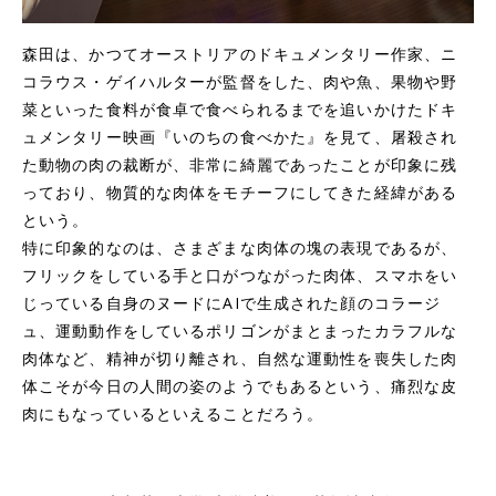
森田は、かつてオーストリアのドキュメンタリー作家、ニ
コラウス・ゲイハルターが監督をした、肉や魚、果物や野
菜といった食料が食卓で食べられるまでを追いかけたドキ
ュメンタリー映画『いのちの食べかた』を見て、屠殺され
た動物の肉の裁断が、非常に綺麗であったことが印象に残
っており、物質的な肉体をモチーフにしてきた経緯がある
という。
特に印象的なのは、さまざまな肉体の塊の表現であるが、
フリックをしている手と口がつながった肉体、スマホをい
じっている自身のヌードにAIで生成された顔のコラージ
ュ、運動動作をしているポリゴンがまとまったカラフルな
肉体など、精神が切り離され、自然な運動性を喪失した肉
体こそが今日の人間の姿のようでもあるという、痛烈な皮
肉にもなっているといえることだろう。