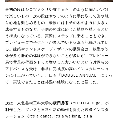
最初の段はシロツメクサや猫じゃらしのように摘んだだけ
で楽しいもの、次の段はヤツデのように手に取って形や触
り心地を楽しめるもの、最後にはトチの木のように大きく
成長するものなど、子供の発達に応じた植物を植えるとい
う構成になっている。実際にステップに乗ることもでき、
プレビュー展で子供たちが遊んでいる状況も記録されてい
る。建築やランドスケープデザインの展覧会は、模型や映
像が多く肝心の体験ができないことが多いが、プレビュー
展で背景の壁画をもっと増やした方がいいという片岡らの
アドバイスを受け、非常に完成度の高いインスタレーショ
ンに仕上がっていた。川口も「DOUBLE ANNUAL」によっ
て、実現できたことは得難い経験になったと語った。
次は、東北芸術工科大学の
横田勇吾
（YOKOTA Yugo）が
制作した、ダンスと日常生活の動作を捉えた映像インスタ
レーション《It’s a dance, it’s a walking, it’s a