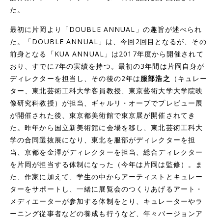
た。
最初に片岡より「DOUBLE ANNUAL」の趣旨が述べられ
た。「DOUBLE ANNUAL」は、今回2回目となるが、その
前身となる「KUA ANNUAL」は2017年度から開催されて
おり、すでに7年の実績を持つ。最初の3年間は片岡自身が
ディレクターを担当し、その後の2年は
服部浩之
（キュレー
ター、東北芸術工科大学客員教授、東京藝術大学大学院映
像研究科教授）が担当、ギャルリ・オーブでプレビュー展
が開催された後、東京都美術館で東京展が開催されてき
た。昨年から国立新美術館に会場を移し、東北芸術工科大
学の合同選抜展になり、東北を服部がディレクターを担
当、京都を金澤がディレクターを担当、総合ディレクター
を片岡が担当する体制になった（今年は片岡は監修）。ま
た、作家に加えて、学生の中からアーティストとキュレー
ターをサポートし、一緒に展覧会のつくりあげるアート・
メディエーターが参加する体制をとり、キュレーターやラ
ーニング従事者などの養成も行うなど、年々バージョンア