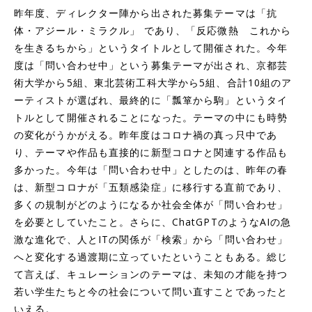
昨年度、ディレクター陣から出された募集テーマは「抗
体・アジール・ミラクル」 であり、「反応微熱 これから
を生きるちから」というタイトルとして開催された。今年
度は「問い合わせ中」という募集テーマが出され、京都芸
術大学から5組、東北芸術工科大学から5組、合計10組のア
ーティストが選ばれ、最終的に「瓢箪から駒」というタイ
トルとして開催されることになった。テーマの中にも時勢
の変化がうかがえる。昨年度はコロナ禍の真っ只中であ
り、テーマや作品も直接的に新型コロナと関連する作品も
多かった。今年は「問い合わせ中」としたのは、昨年の春
は、新型コロナが「五類感染症」に移行する直前であり、
多くの規制がどのようになるか社会全体が「問い合わせ」
を必要としていたこと。さらに、ChatGPTのようなAIの急
激な進化で、人とITの関係が「検索」から「問い合わせ」
へと変化する過渡期に立っていたということもある。総じ
て言えば、キュレーションのテーマは、未知の才能を持つ
若い学生たちと今の社会について問い直すことであったと
いえる。