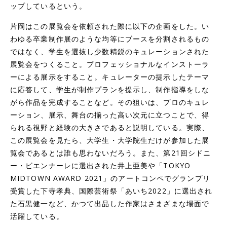
ップしているという。
片岡はこの展覧会を依頼された際に以下の企画をした。い
わゆる卒業制作展のような均等にブースを分割されるもの
ではなく、学生を選抜し少数精鋭のキュレーションされた
展覧会をつくること。プロフェッショナルなインストーラ
ーによる展示をすること。キュレーターの提示したテーマ
に応答して、学生が制作プランを提示し、制作指導をしな
がら作品を完成することなど。その狙いは、プロのキュレ
ーション、展示、舞台の揃った高い次元に立つことで、得
られる視野と経験の大きさであると説明している。実際、
この展覧会を見たら、大学生・大学院生だけが参加した展
覧会であるとは誰も思わないだろう。また、第21回シドニ
ー・ビエンナーレに選出された井上亜美や「TOKYO
MIDTOWN AWARD 2021」のアートコンペでグランプリ
受賞した下寺孝典、国際芸術祭「あいち2022」に選出され
た石黒健一など、かつて出品した作家はさまざまな場面で
活躍している。