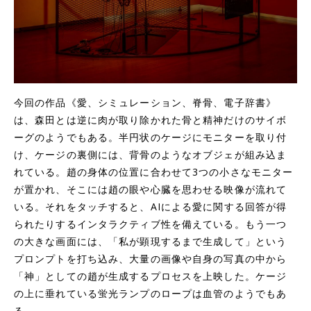
今回の作品《愛、シミュレーション、脊骨、電子辞書》
は、森田とは逆に肉が取り除かれた骨と精神だけのサイボ
ーグのようでもある。半円状のケージにモニターを取り付
け、ケージの裏側には、背骨のようなオブジェが組み込ま
れている。趙の身体の位置に合わせて3つの小さなモニター
が置かれ、そこには趙の眼や心臓を思わせる映像が流れて
いる。それをタッチすると、AIによる愛に関する回答が得
られたりするインタラクティブ性を備えている。もう一つ
の大きな画面には、「私が顕現するまで生成して」という
プロンプトを打ち込み、大量の画像や自身の写真の中から
「神」としての趙が生成するプロセスを上映した。ケージ
の上に垂れている蛍光ランプのロープは血管のようでもあ
る。