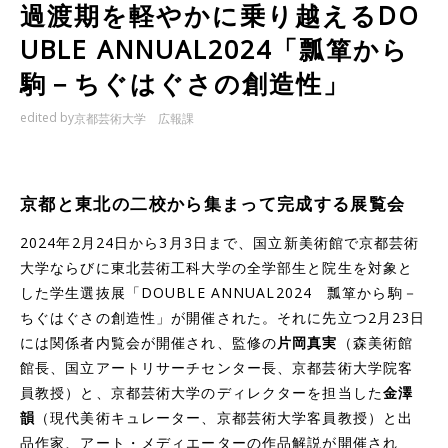
過渡期を軽やかに乗り越えるDO
UBLE ANNUAL2024「瓢箪から
駒－ちぐはぐさの創造性」
edited by
京都芸術大学 広報課
京都と東北の二校から集まって完成する展覧会
2024年2月24日から3月3日まで、国立新美術館で京都芸術
大学ならびに東北芸術工科大学の全学部生と院生を対象と
した学生選抜展「DOUBLE ANNUAL2024 瓢箪から駒－
ちぐはぐさの創造性」が開催された。それに先立つ2月23日
には関係者内覧会が開催され、監修の
片岡真実
（森美術館
館長、国立アートリサーチセンター長、京都芸術大学院客
員教授）と、京都芸術大学のディレクターを担当した
金澤
韻
（現代美術キュレーター、京都芸術大学客員教授）と出
品作家、アート・メディエーターの作品解説が開催され