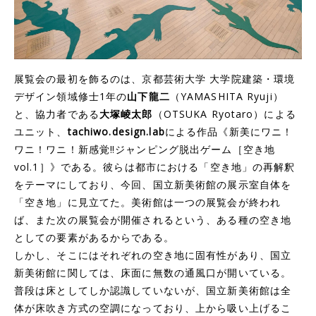
展覧会の最初を飾るのは、京都芸術大学 大学院建築・環境
デザイン領域修士1年の
山下龍二
（YAMASHITA Ryuji）
と、協力者である
大塚崚太郎
（OTSUKA Ryotaro）による
ユニット、
tachiwo.design.lab
による作品《新美にワニ！
ワニ！ワニ！新感覚‼ジャンピング脱出ゲーム［空き地
vol.1］》である。彼らは都市における「空き地」の再解釈
をテーマにしており、今回、国立新美術館の展示室自体を
「空き地」に見立てた。美術館は一つの展覧会が終われ
ば、また次の展覧会が開催されるという、ある種の空き地
としての要素があるからである。
しかし、そこにはそれぞれの空き地に固有性があり、国立
新美術館に関しては、床面に無数の通風口が開いている。
普段は床としてしか認識していないが、国立新美術館は全
体が床吹き方式の空調になっており、上から吸い上げるこ