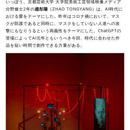
いっぽう、京都芸術大学 大学院美術工芸領域映像メディア
分野修士2年の
趙彤陽
（ZHAO TONGYANG）は、AI時代に
おける愛をテーマにした。昨年はコロナ禍において、マス
クが防護であると同時に、マスクをしていない人達への攻
撃にもなりうるという両義性をテーマにした。ChatGPTの
登場によってAI元年ともいうべき今回、時代に合わせた作
品を短い時間で創作できる力量がある。