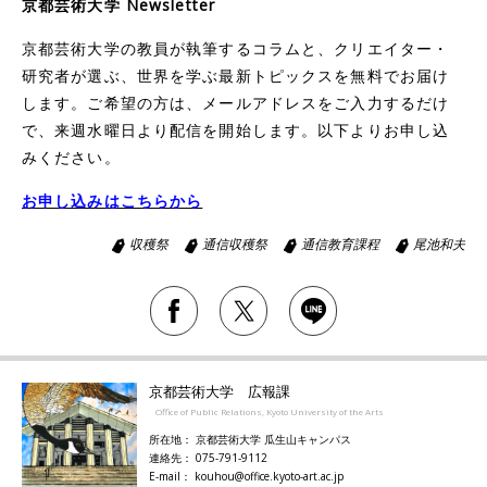
京都芸術大学 Newsletter
京都芸術大学の教員が執筆するコラムと、クリエイター・
研究者が選ぶ、世界を学ぶ最新トピックスを無料でお届け
します。ご希望の方は、メールアドレスをご入力するだけ
で、来週水曜日より配信を開始します。以下よりお申し込
みください。
お申し込みはこちらから
収穫祭
通信収穫祭
通信教育課程
尾池和夫
京都芸術大学 広報課
Office of Public Relations, Kyoto University of the Arts
所在地： 京都芸術大学 瓜生山キャンパス
連絡先： 075-791-9112
E-mail： kouhou@office.kyoto-art.ac.jp