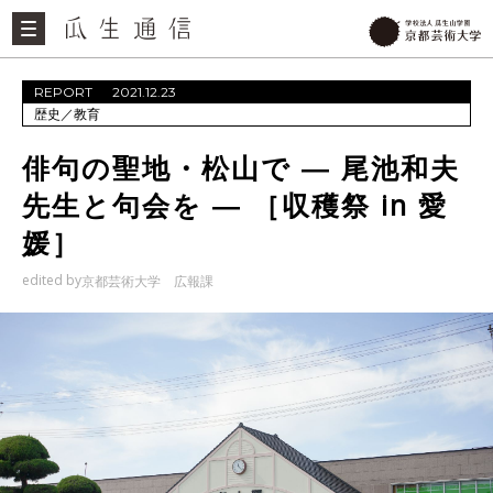
REPORT
2021.12.23
歴史
／
教育
俳句の聖地・松山で ― 尾池和夫
先生と句会を ― ［収穫祭 in 愛
媛］
edited by
京都芸術大学 広報課