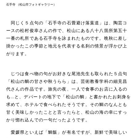
石手寺 （松山市フォトギャラリー）
同じく５点句の「石手寺の石畳避け落葉道」は、陶芸コ
ースの松村俊幸さんの作で、松山にある八十八箇所第五十
一番の札所である石手寺を詠まれたものです。晩秋に差し
掛かったこの季節と地元を代表する名刹の情景が浮かび上
がります。
じつは食べ物の句がお好きな尾池先生も取られた５点句
「松山の鯛の甘さや秋うらら」は、芸術教養学科の細見昌
代さんの作品です。旅先の夜、一人で食事のお店に入るの
も…と、デパートの地下で「松山の鯛」と書かれたお刺身を
求めて、ホテルで食べられたそうです。その鯛のなんとも
甘く美味しかったことと言ったらと、松山の海の幸にすっ
かり惚れ込んでの一句だったようです。
愛媛県といえば「鯛飯」が有名ですが、新鮮で美味しい