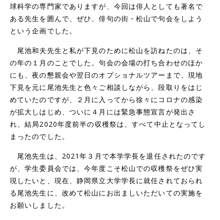
球科学の専門家でありますが、今回は俳人としても著名で
ある先生を囲んで、ぜひ、俳句の街・松山で句会をしよう
という企画でした。
尾池和夫先生と私が下見のために松山を訪ねたのは、そ
の年の１月のことでした。句会の会場の打ち合わせのほか
にも、夜の懇親会や翌日のオプショナルツアーまで、現地
下見を元に尾池先生と色々ご相談しながら、段取りをはじ
めていたのですが、２月に入ってから徐々にコロナの感染
が拡大しはじめ、ついに４月には緊急事態宣言が発出さ
れ、結局2020年度前半の収穫祭は、すべて中止となってし
まったのでした。
尾池先生は、2021年３月で本学学長を退任されたのです
が、学生委員会では、今年度こそ松山での収穫祭をぜひ実
現したいと、現在、静岡県立大学学長に就任されておられ
る尾池先生に、改めて松山にお出ましいただいての実施を
お願いしました。