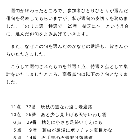
選句が終わったところで、参加者ひとりひとりが選んだ
俳句を発表してもらいますが、私が選句の皮切りを務めま
した。「のりこ選 特選で 29番 枯芝に〜」という具合
に、選んだ俳句をよみあげていきます。
また、なぜこの句を選んだのかなどの選評も、皆さんか
らいただきました。
こうして選句されたものを並選１点、特選２点として集
計をいたしましたところ、高得点句は以下の７句となりま
した。
11点 32番 晩秋の道なお遠し老遍路
10点 26番 あと少し見上げる天守いわし雲
６点 29番 枯芝に小さき足跡いくえにも
５点 ９番 蓑虫が足湯にボッチャン夏目かな
５点 14番 石手寺の石畳避け落葉道