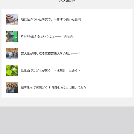
地に足のついた研究で、一歩ずつ築いた新潟....
Pre-Xを生きるということ——「のちの....
芸大生が切り取る京都芸術大学の魅力――『....
瓜生山でこどもが笑う －水無月 出会う・....
副専攻って実際どう？ 履修した3人に聞いてみた