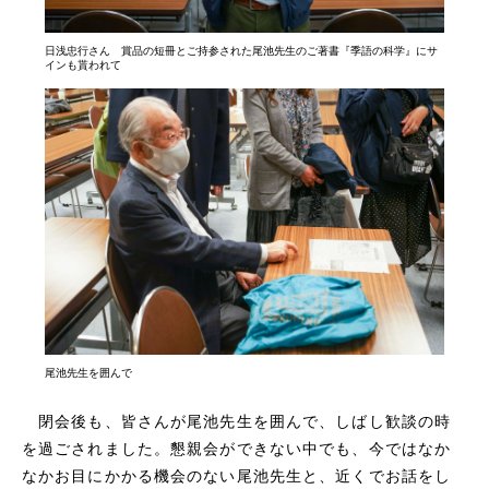
日浅忠行さん 賞品の短冊とご持参された尾池先生のご著書『季語の科学』にサ
インも貰われて
尾池先生を囲んで
閉会後も、皆さんが尾池先生を囲んで、しばし歓談の時
を過ごされました。懇親会ができない中でも、今ではなか
なかお目にかかる機会のない尾池先生と、近くでお話をし