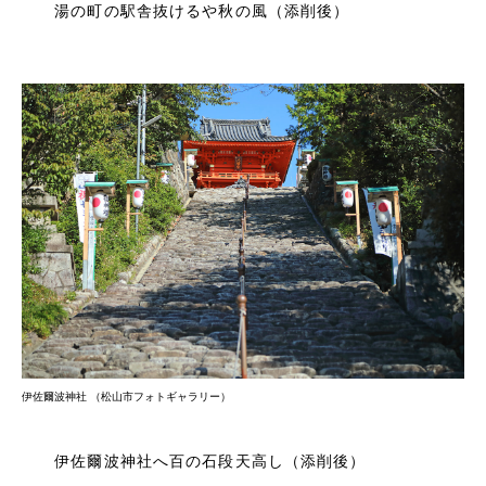
湯の町の駅舎抜けるや秋の風（添削後）
伊佐爾波神社 （松山市フォトギャラリー）
伊佐爾波神社へ百の石段天高し（添削後）