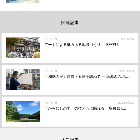
関連記事
REPORT
2021.12.16
アートによる魅力ある地域づくり ― BEPPU....
REPORT
2021.09.30
「和紙の里」越前・五箇を訪ねて ― 紙漉きの現....
REPORT
2021.08.26
「からむしの里」の技と心に触れる ［収穫祭 i....
人気記事