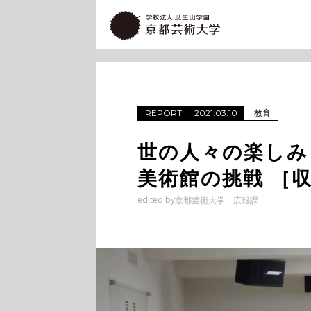
教育
REPORT
2021.03.10
世の人々の楽しみ
美術館の挑戦 ［収
edited by
京都芸術大学 広報課