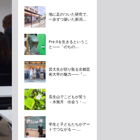
地に足のついた研究で、
一歩ずつ築いた新潟....
Pre-Xを生きるというこ
と——「のちの....
芸大生が切り取る京都芸
術大学の魅力――『....
瓜生山でこどもが笑う
－水無月 出会う・....
学生と子どもたちがアー
トでつながる ― ....