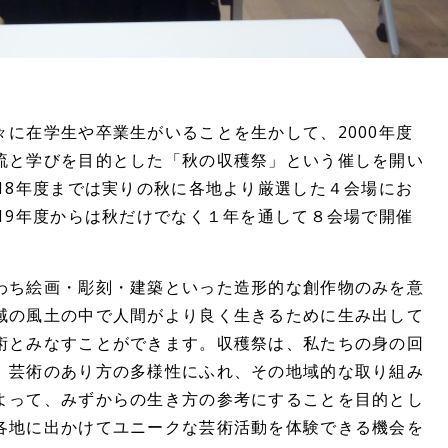
に在学生や卒業生がいることを生かして、2000年度
流と学びを目的とした「秋の収穫祭」という催しを開い
18年度までは実りの秋に各地より厳選した４会場にお
19年度からは秋だけでなく１年を通して８会場で開催
ち絵画・彫刻・建築といった造形的な創作物のみを意
域の風土の中で人間がより良く生きるために生み出して
術とみなすことができます。収穫祭は、私たちの身の回
、芸術のあり方の多様性にふれ、その地域的な取り組み
よって、みずからの生き方の参考にすることを目的とし
各地に出かけてユニークな芸術活動を体験できる機会を