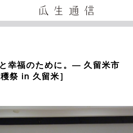
と幸福のために。― 久留米市
穫祭 in 久留米］