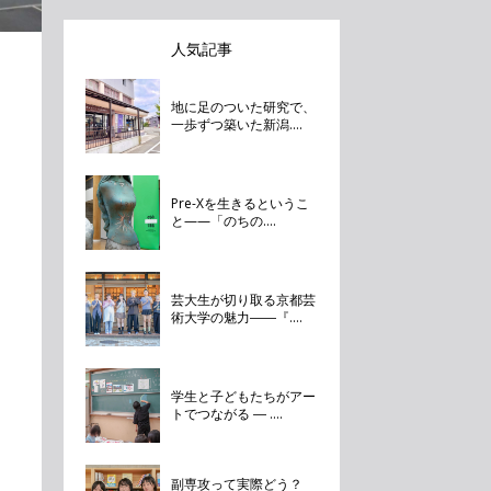
人気記事
地に足のついた研究で、
一歩ずつ築いた新潟....
Pre-Xを生きるというこ
と——「のちの....
芸大生が切り取る京都芸
術大学の魅力――『....
学生と子どもたちがアー
トでつながる ― ....
副専攻って実際どう？