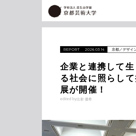
京都
／
デザイ
REPORT
2026.03.14
企業と連携して生
る社会に照らして
展が開催！
edited by
出射 優希