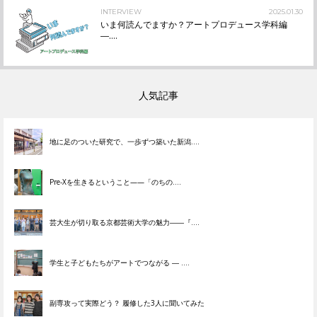
INTERVIEW
2025.01.30
いま何読んでますか？アートプロデュース学科編
―....
人気記事
地に足のついた研究で、一歩ずつ築いた新潟....
Pre-Xを生きるということ——「のちの....
芸大生が切り取る京都芸術大学の魅力――『....
学生と子どもたちがアートでつながる ― ....
副専攻って実際どう？ 履修した3人に聞いてみた