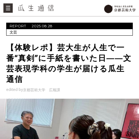
REPORT
2025.08.28
文芸
【体験レポ】芸大生が人生で一
番“真剣”に手紙を書いた日――文
芸表現学科の学生が届ける瓜生
通信
edited by
京都芸術大学 広報課