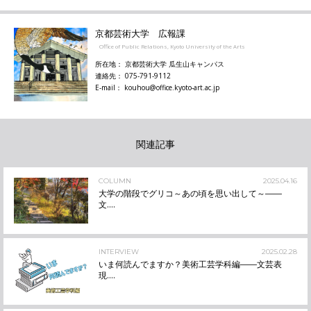
京都芸術大学 広報課
Office of Public Relations, Kyoto University of the Arts
所在地： 京都芸術大学 瓜生山キャンパス
連絡先： 075-791-9112
E-mail： kouhou@office.kyoto-art.ac.jp
関連記事
COLUMN
2025.04.16
大学の階段でグリコ～あの頃を思い出して～――
文....
INTERVIEW
2025.02.28
いま何読んでますか？美術工芸学科編――文芸表
現....