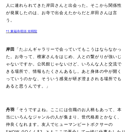
人に連れられてきた岸田さんと出会った。そこから関係性
が発展したのは、お寺で出会えたからだと岸田さんは言
う。
*1 東福寺塔頭 光明院
岸田
「たぶんギャラリーで会っていてもこうはならなかっ
た。お寺って、檀家さんをはじめ、人との繋がりが強いじ
ゃないですか。公民館じゃないけど、いろんな人と交流で
きる場所で、情報もたくさんあるし。あと身体の中が開く
っていうのかな、そういう感覚が研ぎ澄まされる場所でも
あると思うんです。」
丹羽
「そうですよね。ここには住職のお人柄もあって、本
当にいろんなジャンルの人が集まり、世代格差とかなく、
仲良くなれます。友人でヒューマンビートボクサーの
SHOW-GOくん
*2
ともここで再会して一緒に仕事をしたり