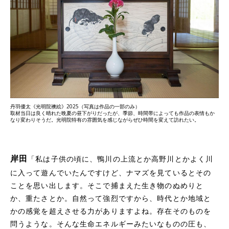
丹羽優太《光明院襖絵》2025（写真は作品の一部のみ）
取材当日は良く晴れた晩夏の昼下がりだったが、季節、時間帯によっても作品の表情もか
なり変わりそうだ。光明院特有の雰囲気を感じながらぜひ時間を変えて訪れたい。
岸田
「私は子供の頃に、鴨川の上流とか高野川とかよく川
に入って遊んでいたんですけど、ナマズを見ているとその
ことを思い出します。そこで捕まえた生き物のぬめりと
か、重たさとか。自然って強烈ですから、時代とか地域と
かの感覚を超えさせる力がありますよね。存在そのものを
問うような。そんな生命エネルギーみたいなものの圧も、