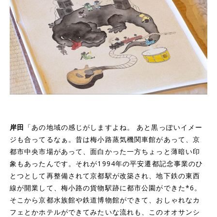
岸田
「あの地域の感じがしますよね。 あと黒っぽいイメー
ジも合ってるなぁ。昔は梅小路蒸気機関車館があって、京
都市中央市場があって、面白かった一方ちょっと薄暗い印
象もあったんです。それが1994年の平安遷都記念事業のひ
とつとして再整備されて京都駅が改築され、地下鉄の東西
線が開業して、梅小路の貨物駅跡に都市公園ができた
*6
。
そこから京都水族館や鉄道博物館ができて、おしゃれなカ
フェとかホテルができてみたいな流れも、このオオサンシ