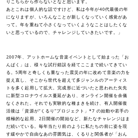
りこちらから作らないとなと思います。
あとこれは個人的な話ですけど、私は今年が40代最後の年
になりますが、いろんなことが新しくなっていく感覚があ
って。年を重ねて小さくなっていくようなことはしたくな
いと思っているので、チャレンジしていきたいです。」
2007年、アットホームな音楽イベントとして始まった「お
んぱく」は、様々な試行錯誤を経てここまで続いてきてい
る。5周年と奇しくも重なった震災の年に改めて音楽の力を
捉え直し、そこから世代を超えて多ジャンルのアーティス
トを多く起用して拡大。完成形に近づいたと思われた矢先
に新型コロナウイルス蔓延があり、オンライン開催を余儀
なくされた。それでも実験的な種まきを続け、有人開催復
活後は「資源が“くるり”プロジェクト」
*7
の始動や若手の
積極的な起用、2日開催の開始など、新たなチャレンジはま
だ続いている。毎年当たり前のように私たちの前に姿を現
す緩やかで自由なあの雰囲気は、くるりと関係者が「おん