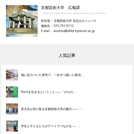
京都芸術大学 広報課
Office of Public Relations, Kyoto University of the Arts
所在地： 京都芸術大学 瓜生山キャンパス
連絡先： 075-791-9112
E-mail： kouhou@office.kyoto-art.ac.jp
人気記事
地に足のついた研究で、一歩ずつ築いた新潟....
Pre-Xを生きるということ——「のちの....
芸大生が切り取る京都芸術大学の魅力――『....
学生と子どもたちがアートでつながる ― ....