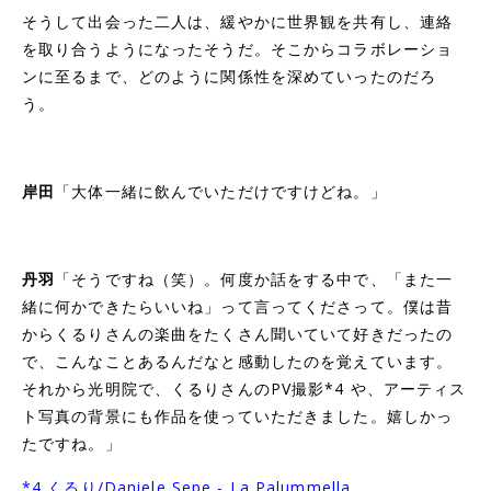
そうして出会った二人は、緩やかに世界観を共有し、連絡
を取り合うようになったそうだ。そこからコラボレーショ
ンに至るまで、どのように関係性を深めていったのだろ
う。
岸田
「大体一緒に飲んでいただけですけどね。」
丹羽
「そうですね（笑）。何度か話をする中で、「また一
緒に何かできたらいいね」って言ってくださって。僕は昔
からくるりさんの楽曲をたくさん聞いていて好きだったの
で、こんなことあるんだなと感動したのを覚えています。
それから光明院で、くるりさんのPV撮影
*4
や、アーティス
ト写真の背景にも作品を使っていただきました。嬉しかっ
たですね。」
*4 くるり/Daniele Sepe - La Palummella