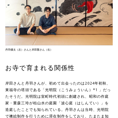
丹羽優太（左）さんと岸田繁さん（右）
お寺で育まれる関係性
岸田さんと丹羽さんが、初めて出会ったのは2024年初秋、
東福寺の塔頭である「光明院（こうみょういん）
*1
」だっ
たそうだ。光明院は室町時代初頭に創建され、昭和の作庭
家・重森三玲が枯山水の庭園「波心庭（はしんてい）」を
造庭したことでも知られている。丹羽さんは当時、光明院
で襖絵制作を行うために滞在制作をしており、たまたま知