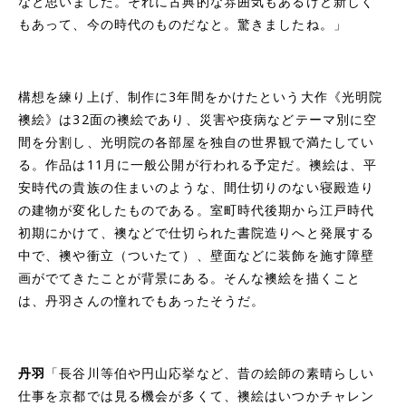
なと思いました。それに古典的な雰囲気もあるけど新しく
もあって、今の時代のものだなと。驚きましたね。」
構想を練り上げ、制作に3年間をかけたという大作《光明院
襖絵》は32面の襖絵であり、災害や疫病などテーマ別に空
間を分割し、光明院の各部屋を独自の世界観で満たしてい
る。作品は11月に一般公開が行われる予定だ。襖絵は、平
安時代の貴族の住まいのような、間仕切りのない寝殿造り
の建物が変化したものである。室町時代後期から江戸時代
初期にかけて、襖などで仕切られた書院造りへと発展する
中で、襖や衝立（ついたて）、壁面などに装飾を施す障壁
画がでてきたことが背景にある。そんな襖絵を描くこと
は、丹羽さんの憧れでもあったそうだ。
丹羽
「長谷川等伯や円山応挙など、昔の絵師の素晴らしい
仕事を京都では見る機会が多くて、襖絵はいつかチャレン