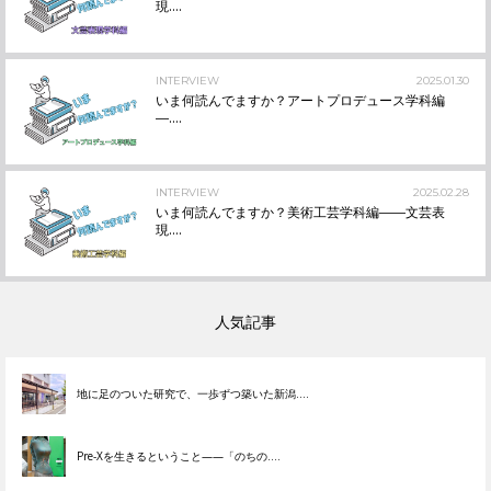
現....
INTERVIEW
2025.01.30
いま何読んでますか？アートプロデュース学科編
―....
INTERVIEW
2025.02.28
いま何読んでますか？美術工芸学科編――文芸表
現....
人気記事
地に足のついた研究で、一歩ずつ築いた新潟....
Pre-Xを生きるということ——「のちの....