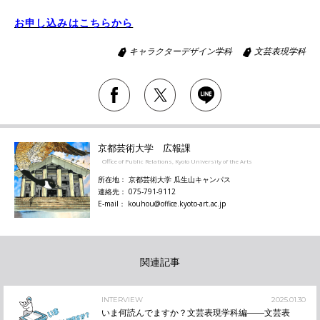
お申し込みはこちらから
キャラクターデザイン学科
文芸表現学科
京都芸術大学 広報課
Office of Public Relations, Kyoto University of the Arts
所在地： 京都芸術大学 瓜生山キャンパス
連絡先： 075-791-9112
E-mail： kouhou@office.kyoto-art.ac.jp
関連記事
INTERVIEW
2025.01.30
いま何読んでますか？文芸表現学科編――文芸表