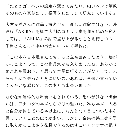
「たとえば、ペンの設定を変えてみたり、細いペンで筆致
そのものを真似たり。模写をしたりして研究しています」
大友克洋さんの作品は有名だが、新しい作家ではない。映
画版『AKIRA』を観て大判のコミック本を集め始めた私と
しては、『AKIRA』の話で盛り上がるかもと期待しつつ、
半田さんとこの本の出会いについて尋ねた。
「この本を古本屋さんでちょっと立ち読みしたとき、絵が
かっこよくって。この作品集から入りましたね。あらかじ
めこれを買おう、と思って本屋に行くことがなくって。ふ
らっと立ち寄ったときにいいのがあれば、何個か買ってい
くみたいな感じで、この本とも出会いました」
なかなか運命的な出会いをされている。思いがけない出会
いは、アナログの本屋ならではの魅力だ。私も本屋に入る
と自分が探している本以上に、なんとなく目についた本を
買っていくことのほうが多い。しかし、全集の第二巻を手
に取りかっこよさを発見できるのはすごいアンテナの張り