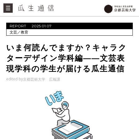
REPORT
2025.01.07
文芸
／
教育
いま何読んでますか？キャラク
ターデザイン学科編――文芸表
現学科の学生が届ける瓜生通信
edited by
京都芸術大学 広報課