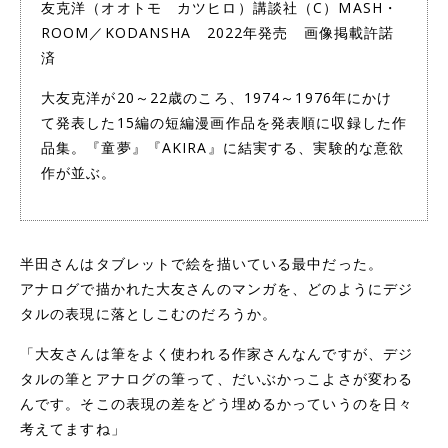
友克洋（オオトモ カツヒロ）講談社（C）MASH・
ROOM／KODANSHA 2022年発売 画像掲載許諾
済
大友克洋が20～22歳のころ、1974～1976年にかけ
て発表した15編の短編漫画作品を発表順に収録した作
品集。『童夢』『AKIRA』に結実する、実験的な意欲
作が並ぶ。
半田さんはタブレットで絵を描いている最中だった。
アナログで描かれた大友さんのマンガを、どのようにデジ
タルの表現に落としこむのだろうか。
「大友さんは筆をよく使われる作家さんなんですが、デジ
タルの筆とアナログの筆って、だいぶかっこよさが変わる
んです。そこの表現の差をどう埋めるかっていうのを日々
考えてますね」