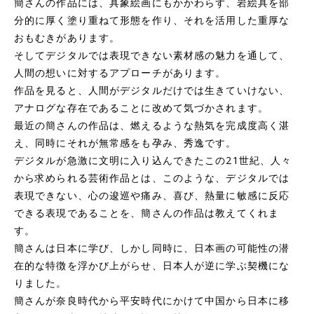
簡さんの作品には、具象絵画にもかかわらず、岩絵具を部
分的に厚く塗り重ねて形態を作り、それを活用した重厚な
おもむきがあります。
そしてデジタルでは表現できない素材感の魅力を通して、
人間の想いに対するアプローチがあります。
作品を見ると、人間がデジタルだけでは生きていけない、
アナログな存在であることに改めて気づかされます。
最近の簡さんの作品は、燃えるような熱気を完成度高く湛
え、同時にそれが無常感をも孕み、秀逸です。
デジタルが急激に文明に入り込んできたこの21世紀、人々
から求められる芸術作品とは、このような、デジタルでは
表現できない、心の逡巡や痛み、喜び、熱量に敏感に反応
できる表現であることを、簡さんの作品は教えてくれま
す。
簡さんは日本に学び、しかし同時に、日本画の可能性の潜
在的な特徴を浮かび上がらせ、日本人が逆に学ぶ契機にな
りました。
簡さんが奈良時代から平安時代にかけて中国から日本に移