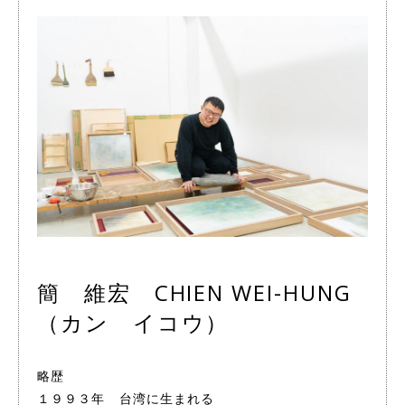
簡 維宏 CHIEN WEI-HUNG
（カン イコウ）
略歴
１９９３年 台湾に生まれる