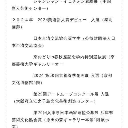
シャンシャン・イェチォン岩絵展（中国
彩云芸術センター）
２０２４年 2024美術新人賞デビュー 入選（泰明
画廊）
日本台湾交流協会奨学生（公益財団法人日
本台湾交流協会）
京おどりin春秋座記念学内特別選抜展（京
都芸術大学ギャルリ・オー
2024 第50回京都春季創画展 入選（京都
文化博物館5階）
第29回アートムーブコンクール展 入選
（大阪府立江之子島文化芸術創造センター）
第70回兵庫県日本画家連盟公募展 兵庫県
芸術文化協会賞（原田の森ギャラリー本館1階展示
室）