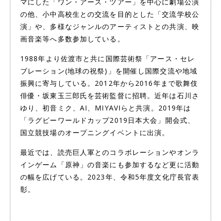
マにした「ワン・アース・ツアー」を中心に劇場公演
の他、小中高校生との交流を目的とした「交流学校公
演」や、多様なジャンルのアーティストとの共演、映
画音楽等へ多数参加している。
1988年より佐渡市と共に国際芸術祭「アース・セレ
ブレーション(地球の祝祭)」を開催し国際交流や地域
振興に寄与している。2012年から2016年まで歌舞伎
俳優・坂東玉三郎氏を芸術監督に招聘。近年は石川さ
ゆり、初音ミク、AI、MIYAVIらと共演。2019年は
「ラグビーワールドカップ2019日本大会」開会式、
国立競技場のオープニングイベントに出演。
最近では、読売巨人軍とのコラボレーションやオンラ
インゲーム「原神」の音楽にも参加するなど更に活動
の幅を広げている。2023年、令和5年度文化庁長官表
彰。