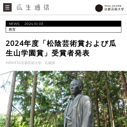
NEWS
2024.10.03
教育
2024年度「松陰芸術賞および瓜
生山学園賞」受賞者発表
edited by
京都芸術大学 広報課