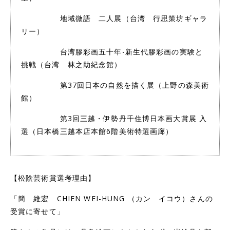
地域微語 二人展（台湾 行思策坊ギャラ
リー）
台湾膠彩画五十年-新生代膠彩画の実験と
挑戦（台湾 林之助紀念館）
第37回日本の自然を描く展（上野の森美術
館）
第3回三越・伊勢丹千住博日本画大賞展 入
選（日本橋三越本店本館6階美術特選画廊）
【松陰芸術賞選考理由】
「簡 維宏 CHIEN WEI-HUNG （カン イコウ）さんの
受賞に寄せて」