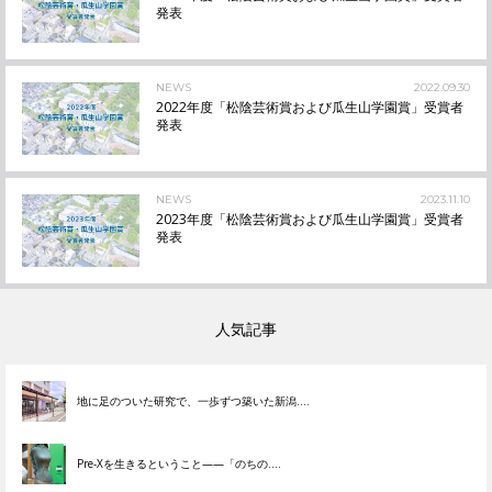
発表
NEWS
2022.09.30
2022年度「松陰芸術賞および瓜生山学園賞」受賞者
発表
NEWS
2023.11.10
2023年度「松陰芸術賞および瓜生山学園賞」受賞者
発表
人気記事
地に足のついた研究で、一歩ずつ築いた新潟....
Pre-Xを生きるということ——「のちの....