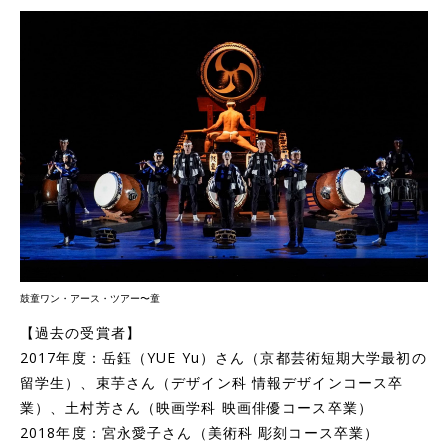
鼓童ワン・アース・ツアー〜童
【過去の受賞者】
2017年度：岳鈺（YUE Yu）さん（京都芸術短期大学最初の
留学生）、束芋さん（デザイン科 情報デザインコース卒
業）、土村芳さん（映画学科 映画俳優コース卒業）
2018年度：宮永愛子さん（美術科 彫刻コース卒業）