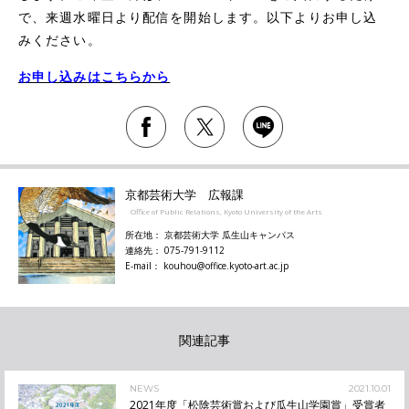
で、来週水曜日より配信を開始します。以下よりお申し込
みください。
お申し込みはこちらから
京都芸術大学 広報課
Office of Public Relations, Kyoto University of the Arts
所在地： 京都芸術大学 瓜生山キャンパス
連絡先： 075-791-9112
E-mail： kouhou@office.kyoto-art.ac.jp
関連記事
NEWS
2021.10.01
2021年度「松陰芸術賞および瓜生山学園賞」受賞者