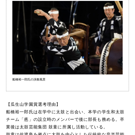
船橋裕一郎氏の演奏風景
【瓜生山学園賞選考理由】
船橋裕一郎氏は在学中に太鼓と出会い、本学の学生和太鼓
チーム「悳」の設立時のメンバーで後に部長も務める。卒
業後は太鼓芸能集団 鼓童に所属し活動している。
鼓童は佐渡島を拠点に太鼓を中心とした伝統的な音楽芸能