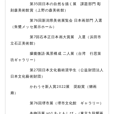
第35回日本の自然を描く展 課題部門 彫
刻森美術館賞（上野の森美術館）
第76回新潟県美術展覧会 日本画部門 入選
（朱鷺メッセ展示ホール）
第7回石本正日本画大賞展 入選（浜田市
立石正美術館）
朦朧微語·風景構成 二人展（台湾 行思策
坊ギャラリー）
第27回日本文化藝術奨学生（公益財団法人
日本文化藝術財団）
かわうそ新人賞2022展 奨励賞（獺画
廊）
第76回堺市展（堺市文化館 ギャラリー）
冬物語展 vo1.8-ともしび -（東京九段耀画