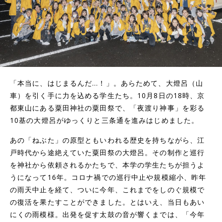
「本当に、はじまるんだ…！」。あらためて、大燈呂（山
車）を引く手に力を込める学生たち。10月8日の18時、京
都東山にある粟田神社の粟田祭で、「夜渡り神事」を彩る
10基の大燈呂がゆっくりと三条通を進みはじめました。
あの「ねぶた」の原型ともいわれる歴史を持ちながら、江
戸時代から途絶えていた粟田祭の大燈呂。その制作と巡行
を神社から依頼されるかたちで、本学の学生たちが担うよ
うになって16年。コロナ禍での巡行中止や規模縮小、昨年
の雨天中止を経て、ついに今年、これまでをしのぐ規模で
の復活を果たすことができました。とはいえ、当日もあい
にくの雨模様。出発を促す太鼓の音が響くまでは、「今年