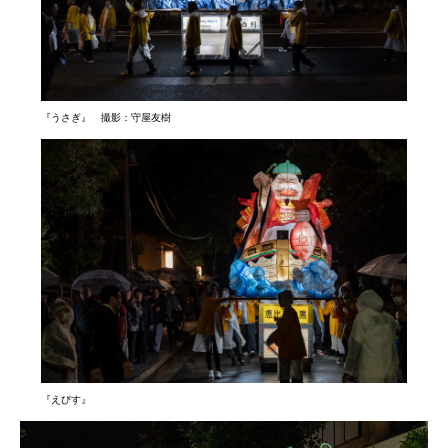
『うさぎ』 撮影：守屋友樹
『えびす』