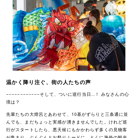
温かく降り注ぐ、街の人たちの声
−−−−−−−−−−−−そして、ついに巡行当日…！ みなさんの心
境は？
先輩たちの大燈呂とあわせて、10基がずらりと三条通に並
んでも、まだちょっと実感が湧きませんでした。けれど巡
行がスタートしたら、悪天候にもかかわらず多くの見物客
が集まり、ぐんぐんとお祭りムードに。とくに海外の観光