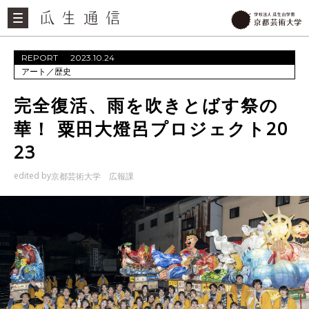
REPORT
2023.10.24
アート
／
歴史
完全復活、雨を吹きとばす祭の
華！ 粟田大燈呂プロジェクト20
23
edited by
京都芸術大学 広報課