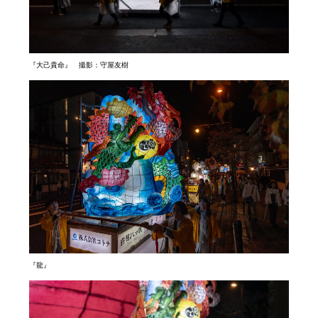
『大己貴命』 撮影：守屋友樹
『龍』