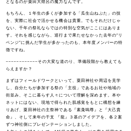
となるのが粟田大燈呂の魔力なんです。
もちろん、１年生の多くが参加する「瓜生山ねぶた」の技
を、実際に社会で活かせる機会は貴重。でもそれだけじゃ
ない、千年の祭礼ならではの特別な空気がここにはありま
す。それを感じながら、巡行まで果たせなかった去年の“リ
ベンジ”に挑んだ学生が多かったのも、本年度メンバーの特
徴ですね。
−−−−−−−−−−−−その大変な道のり、準備段階から教えても
らえますか？
まずはフィールドワークといって、粟田神社や周辺を見学
し、自分たちが参加する祭の「主役」であるお社や地域の
街並み、そこに暮らす人々について理解を深めます。本や
ネットにはない、現地で得られた肌感覚をもとに構想を練
りあげ、粟田神社の主祭神である『素戔嗚尊』と『大己貴
命』、そして来年の干支 『龍』３基のアイデアを、各２案
ずつ神社側にプレゼンテーションしました。