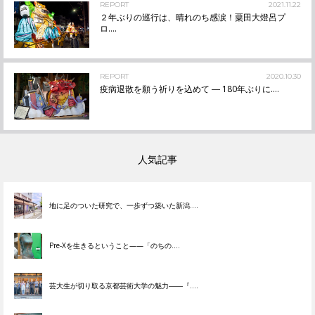
REPORT
2021.11.22
２年ぶりの巡行は、晴れのち感涙！粟田大燈呂プ
ロ....
REPORT
2020.10.30
疫病退散を願う祈りを込めて ― 180年ぶりに....
人気記事
地に足のついた研究で、一歩ずつ築いた新潟....
Pre-Xを生きるということ——「のちの....
芸大生が切り取る京都芸術大学の魅力――『....