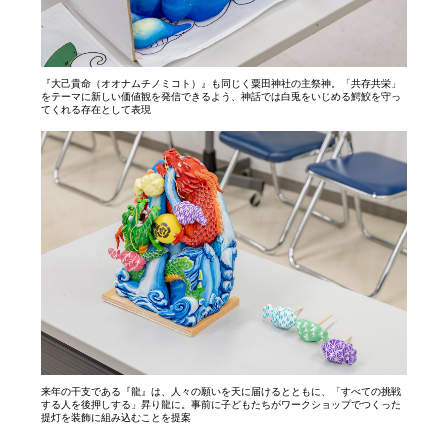
『大己貴命（オオナムチノミコト）』も同じく粟田神社の主祭神。「共存共栄」
をテーマに新しい価値観を発信できるよう、神話では白兎をいじめる鰐鮫を守っ
てくれる存在として表現
来年の干支である『龍』は、人々の願いを天に届けるとともに、「すべての挑戦
する人を後押しする」昇り龍に。事前に子どもたちがワークショップでつくった
提灯を装飾に組み込むことを提案