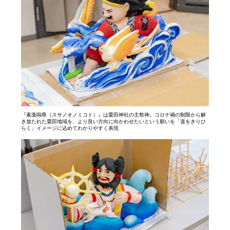
『素戔嗚尊（スサノオノミコト）』は粟田神社の主祭神。コロナ禍の制限から解
き放たれた粟田地域を、より良い方向に向かわせたいという願いを「道をきりひ
らく」イメージに込めてわかりやすく表現