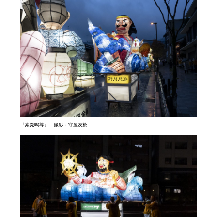
『素戔嗚尊』 撮影：守屋友樹