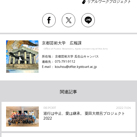
リアルワークプロジェクト
京都芸術大学 広報課
Office of Public Relations, Kyoto University of the Arts
所在地： 京都芸術大学 瓜生山キャンパス
連絡先： 075-791-9112
E-mail： kouhou@office.kyoto-art.ac.jp
関連記事
REPORT
2022.11.04
巡行は中止、愛は継承。 粟田大燈呂プロジェクト
2022