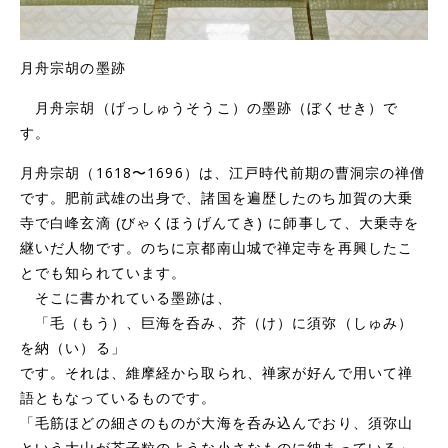
月舟宗胡の墨跡
月舟宗胡（げっしゅうそうこ）の墨跡（ぼくせき）で
す。
月舟宗胡（1618〜1696）は、江戸時代前期の曹洞宗の禅僧
です。肥前武雄の出身で、諸国を遍歴したのち加賀の大乗
寺で白峰玄滴 (びゃくほうげんてき) に師事して、大乗寺を
継いだ人物です。のちに京都南山城で禅定寺を再興したこ
とでも知られています。
そこに書かれている墨跡は、
「毛（もう）、巨海を呑み、芥（け）に須弥（しゅみ）
を納（い）る」
です。それは、維摩経から取られ、禅家が好んで用いて禅
語ともなっているものです。
「毛筋ほどの細さのものが大海を呑み込んでおり、須弥山
という大山が芥子粒のような小さなものに納まっている」