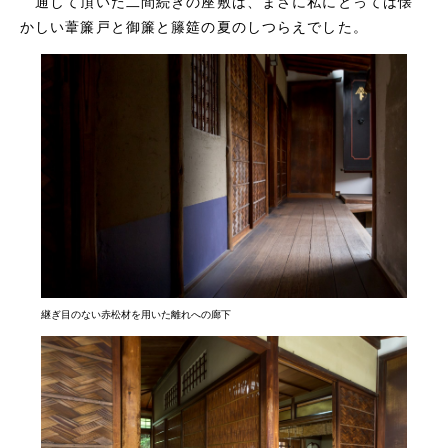
通して頂いた二間続きの座敷は、まさに私にとっては懐
かしい葦簾戸と御簾と籐筵の夏のしつらえでした。
継ぎ目のない赤松材を用いた離れへの廊下