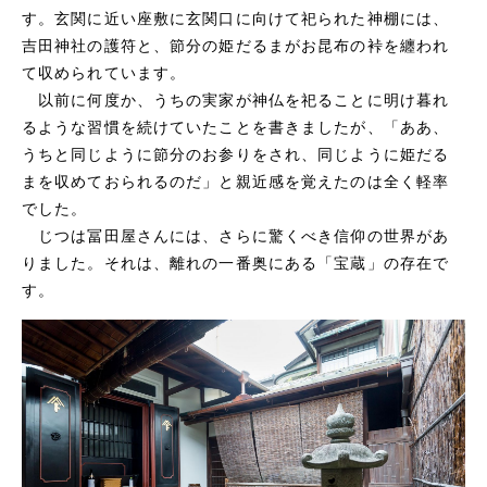
す。玄関に近い座敷に玄関口に向けて祀られた神棚には、
吉田神社の護符と、節分の姫だるまがお昆布の裃を纏われ
て収められています。
以前に何度か、うちの実家が神仏を祀ることに明け暮れ
るような習慣を続けていたことを書きましたが、「ああ、
うちと同じように節分のお参りをされ、同じように姫だる
まを収めておられるのだ」と親近感を覚えたのは全く軽率
でした。
じつは冨田屋さんには、さらに驚くべき信仰の世界があ
りました。それは、離れの一番奥にある「宝蔵」の存在で
す。