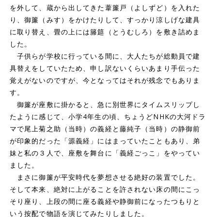
を外して、蔵から出してきた葦簾戸（よしずど）を入れた
り、御簾（みす）をかけたりして、すっかり涼しげな建具
に取り替え、畳の上には籐筵（とうむしろ）を敷き詰めま
した。
子供らが学校に行っている間に、大人たちが総動員で建
具替えをしていたため、申し訳ないくらいあまり手伝った
覚えがないのですが、今となってはそれが残念でもありま
す。
御簾が座敷に掛かると、急に別世界にタイムスリップし
たように感じて、小学4年生の頃、ちょうどNHKの大河ドラ
マで尾上菊之助（当時）の義経と藤純子（当時）の静御前
が印象的だった「源義経」にはまっていたこともあり、弟
妹と私の３人で、座敷を舞台に「義経ごっこ」をやってい
ました。
まさに御簾が平安時代を夢想させる絶好の装置でした。
そして本来、絶対に上がることを許されない床の間にこっ
そり座り、上段の間に座る義経や静御前になったつもりと
いう按配で物語を演じてみたりしました。