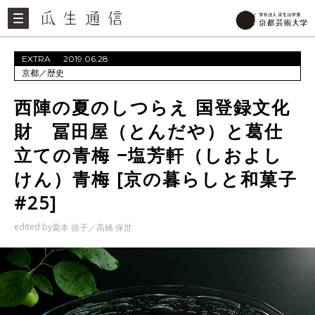
EXTRA
2019.06.28
京都
／
歴史
西陣の夏のしつらえ 国登録文化
財 冨田屋（とんだや）と葛仕
立ての青梅 −塩芳軒（しおよし
けん）青梅 [京の暮らしと和菓子
#25]
edited by
栗本 徳子
高橋 保世