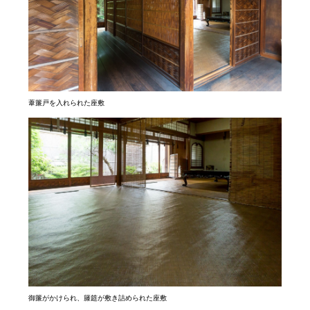
葦簾戸を入れられた座敷
御簾がかけられ、籐筵が敷き詰められた座敷