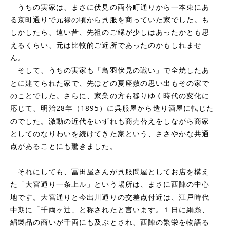
うちの実家は、まさに伏見の両替町通りから一本東にあ
る京町通りで元禄の頃から呉服を商っていた家でした。も
しかしたら、遠い昔、先祖のご縁が少しはあったかとも思
えるくらい、元は比較的ご近所であったのかもしれませ
ん。
そして、うちの実家も「鳥羽伏見の戦い」で全焼したあ
とに建てられた家で、先ほどの夏座敷の思い出もその家で
のことでした。さらに、家業の方も移りゆく時代の変化に
応じて、明治28年（1895）に呉服屋から造り酒屋に転じた
のでした。激動の近代をいずれも商売替えをしながら商家
としてのなりわいを続けてきた家という、ささやかな共通
点があることにも驚きました。
それにしても、冨田屋さんが呉服問屋としてお店を構え
た「大宮通り一条上ル」という場所は、まさに西陣の中心
地です。大宮通りと今出川通りの交差点付近は、江戸時代
中期に「千両ヶ辻」と称されたと言います。１日に絹糸、
絹製品の商いが千両にも及ぶとされ、西陣の繁栄を物語る