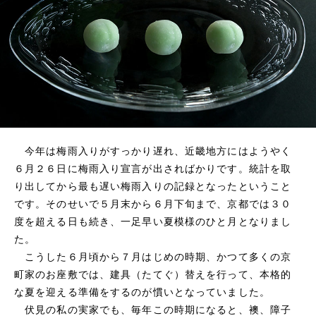
今年は梅雨入りがすっかり遅れ、近畿地方にはようやく
６月２６日に梅雨入り宣言が出さればかりです。統計を取
り出してから最も遅い梅雨入りの記録となったということ
です。そのせいで５月末から６月下旬まで、京都では３０
度を超える日も続き、一足早い夏模様のひと月となりまし
た。
こうした６月頃から７月はじめの時期、かつて多くの京
町家のお座敷では、建具（たてぐ）替えを行って、本格的
な夏を迎える準備をするのが慣いとなっていました。
伏見の私の実家でも、毎年この時期になると、襖、障子