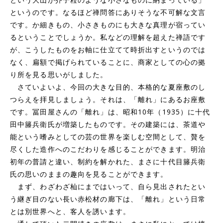
というのです。なるほど禅問答にありそうな不可解な文言
です。か細きもの、小さきものにも大きな真理が宿ってい
るということでしょうか。私などの理解を超えた禅語です
が、こうしたものをお軸に仕立てて時折出すというのでは
なく、扁額で掲げられていることに、商家としての心の拠
り所を見る思いがしました。
さていよいよ、今回の大きな目的、本格的な夏座敷のし
つらえを拝見しましょう。それは、「離れ」にあるお座敷
です。冨田屋さんの「離れ」は、昭和10年（1935）に十代
田中籐兵衛氏が増築したものです。その建築には、茶道や
能という嗜みとしての芸の世界を楽しむ空間として、贅を
尽くした造作へのこだわりを感じることができます。明治
初年の普請と違い、制約を解かれた、まさに十代目籐兵衛
氏の思いのままの趣向を見ることができます。
まず、わざわざ杣にまではいって、自ら見出されたとい
う継ぎ目のない長い赤松材の廊下は、「離れ」という日常
とは別世界へと、客人を誘います。