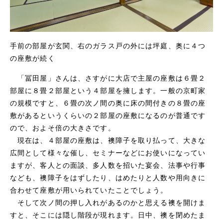
手前の部屋が玄関、右のガラス戸の外には坪庭、奥に４つ
の座敷が続く
「冨田屋」さんは、さすがに大店で主屋の座敷は６畳２
部屋に８畳２部屋という４部屋を擁します。一般の京町家
の規模ですと、６畳の次ノ間の奥に床の間付きの８畳の座
敷があるというくらいの２部屋の座敷になるのが普通です
ので、およそ倍の大きさです。
現在は、４部屋の座敷は、襖障子を取り払って、大きな
広間として様々な催し、セミナーなどにお使いになってい
ますが、客人との面談、多人数を招いた宴会、法事や行事
なども、襖障子をはずしたり、はめたりと人数や用向きに
合わせて座敷が用いられていたことでしょう。
そして次ノ間の押し入れがあるのかと思える襖を開けま
すと、そこには隠し階段が現れます。日中、襖を閉めたま