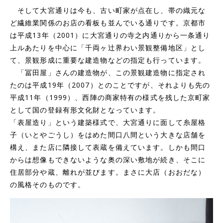
そして大宮通りは今も、古い町家が点在し、帯の織元な
ど繊維業関係のお店の看板も並んでいる通りです。京都市
は平成13年（2001）に大宮通りの寺之内通りから一条通り
上ルあたりを中心に「千両ヶ辻界わい景観整備地区」とし
て、景観形成に重要な建造物などの指定も行っています。
「冨田屋」さんの建造物が、この景観建造物に指定され
たのは平成19年（2007）とのことですが、それよりも先の
平成11年（1999）、西陣の商家特有の様式を残した京町家
として国の登録有形文化財となっています。
「表屋造り」という建築様式で、大宮通りに面して糸屋格
子（いとやごうし）をはめた間口八間という大きな店舗を
構え、また店に隣接して表蔵を備えています。しかも間口
からは想像もできないような奥の深い敷地が続き、そこに
住居部分や蔵、離れが並びます。まさに大店（おおだな）
の風格そのものです。