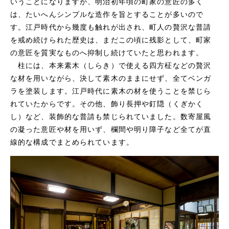
いうことになりますが、明治初年頃の町家の意匠の多く
は、たいへんシンプルな造作を旨とすることが多いので
す。江戸時代から幾度も触れが出され、町人の贅沢な普請
を戒め続けられた歴史は、まだこの頃に残影として、町家
の意匠を質実なものへ抑制し続けていたと思われます。
柱には、本来素木（しらき）で使える四方柾などの贅沢
な材を用いながら、決して素木のままにせず、全てベンガ
ラを塗装します。江戸時代に素木の材を使うことを禁じら
れていたからです。その他、飾り長押や釘隠（くぎかく
し）など、装飾的な普請も禁じられていました。数寄屋風
の凝った意匠や材を用いず、欄間や明り障子など全てが直
線的な構成でまとめられています。