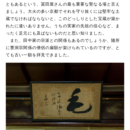
ともあるという、冨田屋さんの最も重要な聖なる場と言え
ましょう。大火の多い京都でそれを守り抜くには堅牢な土
蔵でなければならないと、このどっしりとした宝蔵が築か
れたに違いありません。うちの実家の先祖の信心など、ま
ったく足元にも及ばないものだと思い知りました。
また、田中家の宗派との関係もあるのでしょうか、随所
に曹洞宗関係の僧侶の扁額が架けられているのですが、と
ても古い一額を拝見できました。