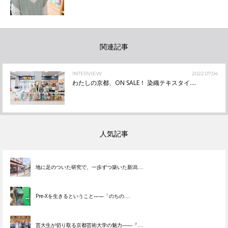
関連記事
INTERVIEW
2022.07.04
わたしの京都、ON SALE！ 染織テキスタイ....
人気記事
地に足のついた研究で、一歩ずつ築いた新潟....
Pre-Xを生きるということ——「のちの....
芸大生が切り取る京都芸術大学の魅力――『....