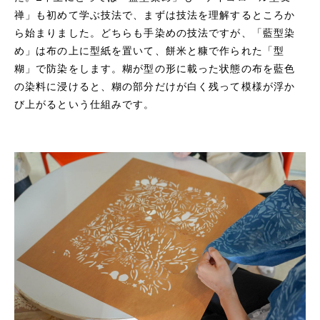
禅」も初めて学ぶ技法で、まずは技法を理解するところか
ら始まりました。どちらも手染めの技法ですが、「藍型染
め」は布の上に型紙を置いて、餅米と糠で作られた「型
糊」で防染をします。糊が型の形に載った状態の布を藍色
の染料に浸けると、糊の部分だけが白く残って模様が浮か
び上がるという仕組みです。