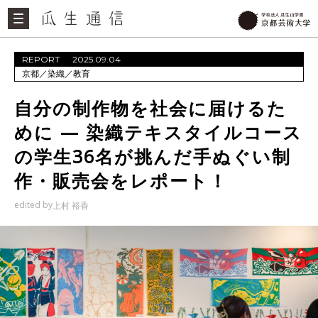
REPORT
2025.09.04
京都
／
染織
／
教育
自分の制作物を社会に届けるた
めに — 染織テキスタイルコース
の学生36名が挑んだ手ぬぐい制
作・販売会をレポート！
edited by
上村 裕香