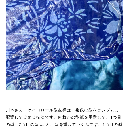
川本さん：ケイコロール型友禅は、複数の型をランダムに
配置して染める技法です。何枚かの型紙を用意して、1つ目
の型、2つ目の型……と、型を重ねていくんです。1つ目の型