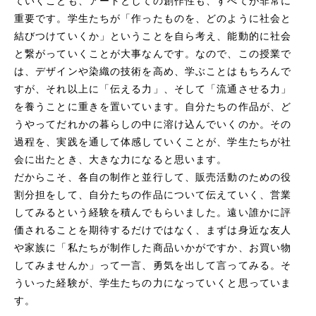
ていくことも、アートとしての創作性も、すべてが非常に
重要です。学生たちが「作ったものを、どのように社会と
結びつけていくか」ということを自ら考え、能動的に社会
と繋がっていくことが大事なんです。なので、この授業で
は、デザインや染織の技術を高め、学ぶことはもちろんで
すが、それ以上に「伝える力」、そして「流通させる力」
を養うことに重きを置いています。自分たちの作品が、ど
うやってだれかの暮らしの中に溶け込んでいくのか。その
過程を、実践を通して体感していくことが、学生たちが社
会に出たとき、大きな力になると思います。
だからこそ、各自の制作と並行して、販売活動のための役
割分担をして、自分たちの作品について伝えていく、営業
してみるという経験を積んでもらいました。遠い誰かに評
価されることを期待するだけではなく、まずは身近な友人
や家族に「私たちが制作した商品いかがですか、お買い物
してみませんか」って一言、勇気を出して言ってみる。そ
ういった経験が、学生たちの力になっていくと思っていま
す。