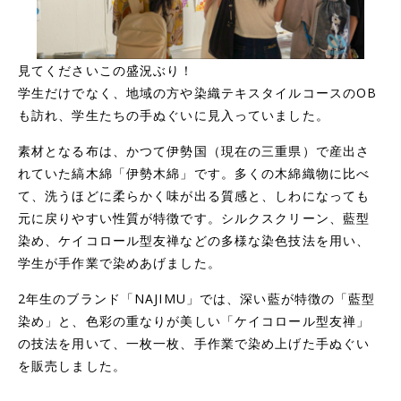
見てくださいこの盛況ぶり！
学生だけでなく、地域の方や染織テキスタイルコースのOB
も訪れ、学生たちの手ぬぐいに見入っていました。
素材となる布は、かつて伊勢国（現在の三重県）で産出さ
れていた縞木綿「伊勢木綿」です。多くの木綿織物に比べ
て、洗うほどに柔らかく味が出る質感と、しわになっても
元に戻りやすい性質が特徴です。シルクスクリーン、藍型
染め、ケイコロール型友禅などの多様な染色技法を用い、
学生が手作業で染めあげました。
2年生のブランド「NAJIMU」では、深い藍が特徴の「藍型
染め」と、色彩の重なりが美しい「ケイコロール型友禅」
の技法を用いて、一枚一枚、手作業で染め上げた手ぬぐい
を販売しました。