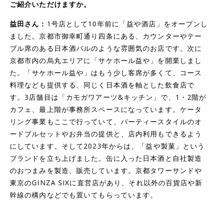
ご紹介いただけますか。
益田さん：
1号店として10年前に「益や酒店」をオープンし
ました。京都市御幸町通り四条にある、カウンターやテー
ブル席のある日本酒バルのような雰囲気のお店です。次に
京都市内の烏丸エリアに「サケホール益や」を開業しまし
た。「サケホール益や」はもう少し客席が多くて、コース
料理なども提供する、同じく日本酒を軸とした飲食店で
す。3店舗目は「カモガワアーツ&キッチン」で、1・2階が
カフェ、最上階が事務所スペースになっています。ケータ
リング事業もここで行っていて、パーティースタイルのオ
ードブルセットやお弁当の提供と、店内利用もできるよう
にしています。そして2023年からは、「益や製菓」という
ブランドを立ち上げました。缶に入った日本酒と自社製造
のおつまみを製造、販売しています。京都タワーサンドや
東京のGINZA SIXに直営店があり、それ以外の百貨店や新
幹線の構内などでも置いてもらっています。