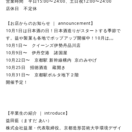
営業時間 平日15:00〜24:00、土日祝12:00〜24:00
店休日 不定休
【お店からのお知らせ ｜ announcement】
10月1日は日本酒の日！日本酒造りがスタートする季節で
す。益や製菓も各地でポップアップ開催中！10月は,,,
10月1日〜 クイーンズ伊勢丹品川店
10月9日〜 伊丹空港 諸国屋
10月22日〜 京都駅 新幹線構内 京のみやげ
10月25日 招徳酒造 蔵開き
10月31日〜 京都駅ポルタ地下２階
開催予定！
【卒業生の紹介 ｜ introduce】
益田藍（ますだ あい）
株式会社益屋・代表取締役。京都造形芸術大学環境デザイ