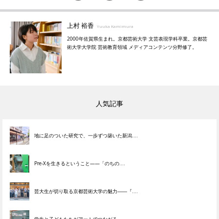
上村 裕香
Yuuka Kamimura
2000年佐賀県生まれ。京都芸術大学 文芸表現学科卒業。京都芸
術大学大学院 芸術教育領域 メディアコンテンツ分野修了。
人気記事
地に足のついた研究で、一歩ずつ築いた新潟....
Pre-Xを生きるということ——「のちの....
芸大生が切り取る京都芸術大学の魅力――『....
学生と子どもたちがアートでつながる ― ....