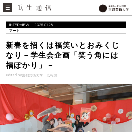
INTERVIEW
2025.01.28
アート
新春を招くは福笑いとおみくじ
なり－学生会企画「笑う角には
福ぽかり」－
edited by
京都芸術大学 広報課