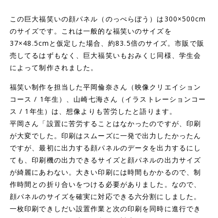
この巨大福笑いの顔パネル（のっぺらぼう）は300×500cm
のサイズです。これは一般的な福笑いのサイズを
37×48.5cmと仮定した場合、約83.5倍のサイズ。市販で販
売してるはずもなく、巨大福笑いもおみくじ同様、学生会
によって制作されました。
福笑い制作を担当した平岡倫奈さん（映像クリエイション
コース / 1年生）、山崎七海さん（イラストレーションコー
ス / 1年生）は、想像よりも苦労したと語ります。
平岡さん「設置に苦労することはなかったのですが、印刷
が大変でした。印刷はスムーズに一発で出力したかったん
ですが、最初に出力する顔パネルのデータを出力するにし
ても、印刷機の出力できるサイズと顔パネルの出力サイズ
が綺麗にあわない。大きい印刷には時間もかかるので、制
作時間との折り合いをつける必要がありました。なので、
顔パネルのサイズを確実に対応できる六分割にしました。
一枚印刷できしだい設置作業と次の印刷を同時に進行でき