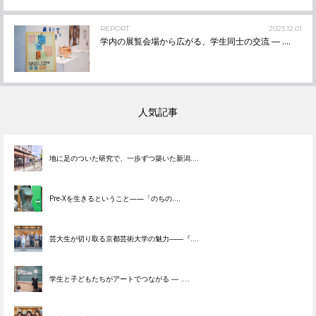
REPORT
2023.12.01
学内の展覧会場から広がる、学生同士の交流 ― ....
人気記事
地に足のついた研究で、一歩ずつ築いた新潟....
Pre-Xを生きるということ——「のちの....
芸大生が切り取る京都芸術大学の魅力――『....
学生と子どもたちがアートでつながる ― ....