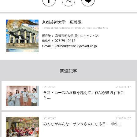
京都芸術大学 広報課
Office of Public Relations, Kyoto University of the Arts
所在地： 京都芸術大学 瓜生山キャンパス
連絡先： 075-791-9112
E-mail： kouhou@office.kyoto-art.ac.jp
関連記事
REPORT
2024.05.17
学科・コースの垣根を越えて、作品が遭遇するこ
と....
REPORT
2023.12.22
みんながみんな、サンタさんになる日 — 学生....