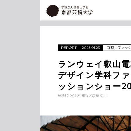
京都
／
ファッ
REPORT
2025.01.23
ランウェイ叡山電
デザイン学科ファ
ッションショー2024
edited by
上村 裕香
高橋 保世