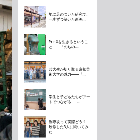
地に足のついた研究で、
一歩ずつ築いた新潟....
Pre-Xを生きるというこ
と——「のちの....
芸大生が切り取る京都芸
術大学の魅力――『....
学生と子どもたちがアー
トでつながる ― ....
副専攻って実際どう？
履修した3人に聞いてみ
た