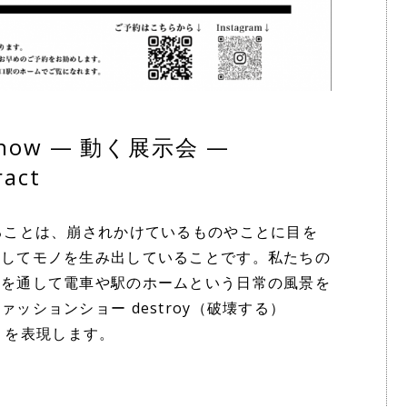
n Show — 動く展示会 —
ract
ることは、崩されかけているものやことに目を
としてモノを生み出していることです。私たちの
会を通して電車や駅のホームという日常の風景を
ッションショー destroy（破壊する）
する）を表現します。