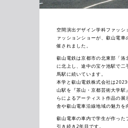
空間演出デザイン学科ファッシ
ァッションショーが、叡山電車
催されました。
叡山電鉄は京都市の北東部「洛
に北上し、途中の宝ケ池駅で二
馬駅に続いています。
本学と叡山電鉄株式会社は202
山駅を『茶山・京都芸術大学駅
らによるアーティスト作品の展
舎や叡山電車沿線地域の魅力を
叡山電車の車内で学生が作った
引き続き2年目です。