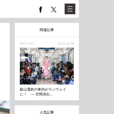
関連記事
REPORT
2024.02.16
叡山電鉄の車内がランウェイ
に！ — 空間演出....
人気記事