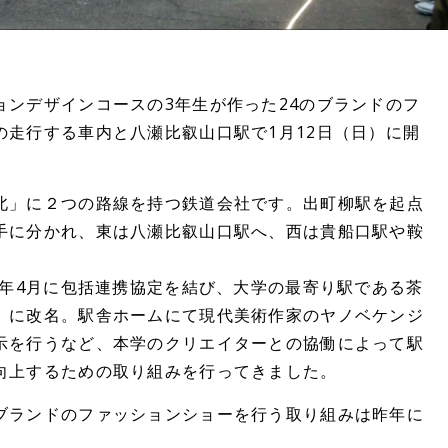
ョンデザインコースの3年生が作った24のブランドのフ
の走行する車内と八瀬比叡山口駅で1月12日（日）に開
北」に２つの路線を持つ鉄道会社です。出町柳駅を起点
手に分かれ、東は八瀬比叡山口駅へ、西は貴船口駅や鞍
3年4月に包括連携協定を結び、大学の最寄り駅である茶
』に改名。駅舎ホームにて現代美術作家のヤノベケンジ
示を行うなど、本学のクリエイターとの協働によって駅
向上するための取り組みを行ってきました。
ブランドのファッションショーを行う取り組みは昨年に