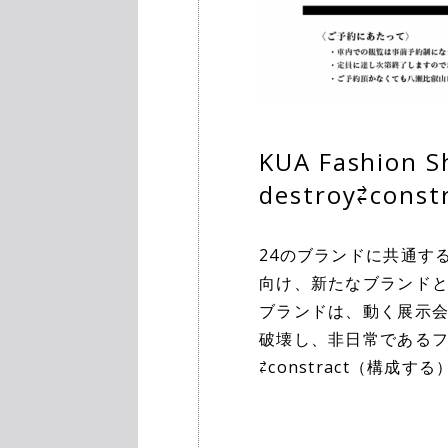
KUA Fashio
destroy⇄const
24のブランドに共通す
向け、新たなブランド
ブランドは、動く展示
破壊し、非日常であるファ
⇄constract（構成