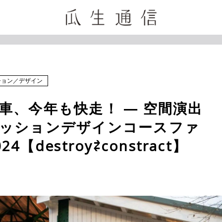
ション
／
デザイン
車、今年も快走！ — 空間演出
ッションデザインコースファ
【destroy⇄constract】