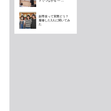
トでつながる ― ....
副専攻って実際どう？
履修した3人に聞いてみ
た