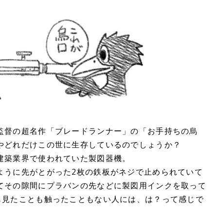
監督の超名作「ブレードランナー」の「お手持ちの烏
やどれだけこの世に生存しているのでしょうか？
建築業界で使われていた製図器機。
ように先がとがった2枚の鉄板がネジで止められていて
てその隙間にプラバンの先などに製図用インクを取って
も見たことも触ったこともない人には、は？って感じで