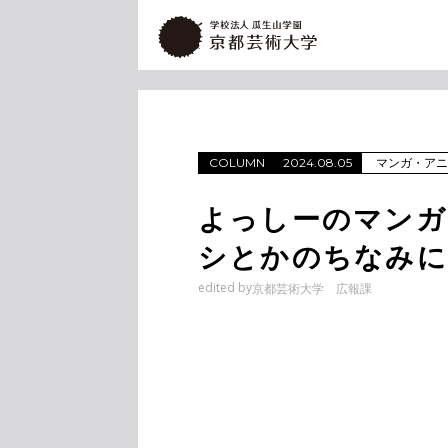
マンガ・アニ
COLUMN
2024.08.05
よっしーのマンガ
シとかのちなみに
edited by
京都芸術大学 広報課