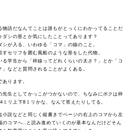
る物語だなんてことは誰もがとっくにわかってることだ
キダシの形とか気にしたことってあります？
ダシが入る、いわゆる「コマ」の線のこと。
話すセリフを囲む風船のような形をした代物。
いる学生から「枠線ってどれくらいの太さ？」とか「コ
？」などと質問されることがよくある。
であります。
の先生としてかっこがつかないので、ちなみにボクは枠
右4ミリ上下8ミリかな、なんて答えたりしてる。
は小説などと同じく縦書きでページの右上のコマから左
端のコマへ…と読み進めていくのが基本なんだけどそん