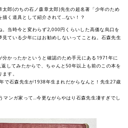
章太郎(のちの石ノ森章太郎)先生の超名著「少年のため
を描く道具として紹介されて…ない！？
。当時今と変わらず2,000円くらいした高価な烏口を
夢見ている少年にはお勧めしないってことね。石森先生
分かったかというと確認のため手元にある1971年に
見返してみたからで、ちゃんと50年以上も前のこの本を
ります。
5年で石森先生が1938年生まれだからなんと！先生27歳
ゃうマンガ家って…今更ながらやはり石森先生凄すぎでし