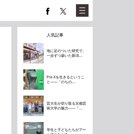
人気記事
地に足のついた研究で、
一歩ずつ築いた新潟....
Pre-Xを生きるというこ
と——「のちの....
芸大生が切り取る京都芸
術大学の魅力――『....
学生と子どもたちがアー