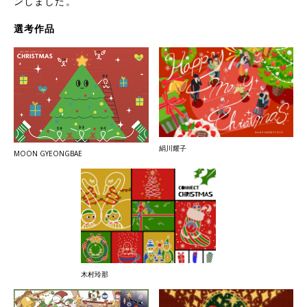
ンしました。
選考作品
絹川耀子
MOON GYEONGBAE
木村玲那