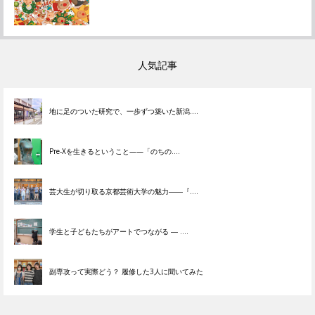
人気記事
地に足のついた研究で、一歩ずつ築いた新潟....
Pre-Xを生きるということ——「のちの....
芸大生が切り取る京都芸術大学の魅力――『....
学生と子どもたちがアートでつながる ― ....
副専攻って実際どう？ 履修した3人に聞いてみた