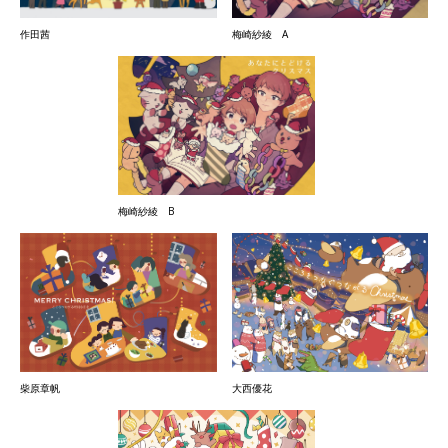
作田茜
梅崎紗綾 A
梅崎紗綾 B
柴原章帆
大西優花