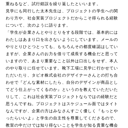
重ねるなど、試行錯誤を繰り返したといいます。
見学にも同行した太木先生は、プロジェクトの学生への関
わり方や、社会実装プロジェクトだからこそ得られる経験
について、次のように語ります。
「学生が企業さんとやりとりをする段階では、基本的には
わたしはあまり口を出さないようにしています。メールの
やりとりひとつとっても、もちろんその都度確認はしてい
ますが、企業さんのお力を借りて成長する機会だと思って
いますので、あまり重要なこと以外は口出しをせず、本人
のやり取りに任せています。靴下工場に見学に行かせてい
ただいたり、タビオ株式会社のデザイナーさんとの打ち合
わせで『どんな素材にしたら、自分のデザインが商品とし
てどう仕上がってくるのか』というのを教えていただいた
りして、これは社会実装プロジェクトならではの経験だと
思うんですね。プロジェクトはスケジュール面ではタイト
なんですが、企業の方はみなさんすごく優しく『もっとや
ったらいいよ』と学生の自主性を尊重してくださるので、
教室の中だけでは知り得ないことを学生が知る貴重な機会