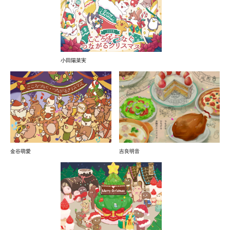
小田陽菜実
吉良明音
金谷萌愛