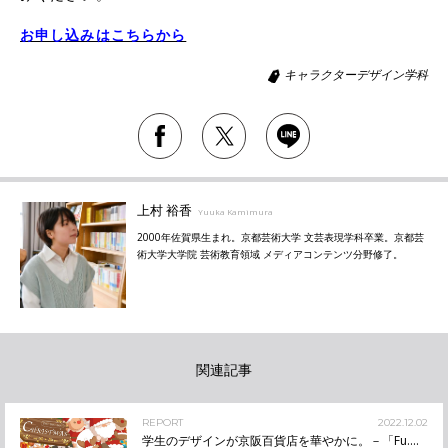
お申し込みはこちらから
キャラクターデザイン学科
上村 裕香
Yuuka Kamimura
2000年佐賀県生まれ。京都芸術大学 文芸表現学科卒業。京都芸
術大学大学院 芸術教育領域 メディアコンテンツ分野修了。
関連記事
REPORT
2022.12.02
学生のデザインが京阪百貨店を華やかに。－「Fu....