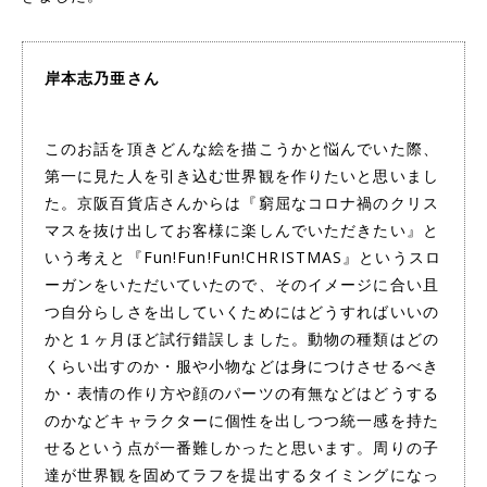
岸本志乃亜さん
このお話を頂きどんな絵を描こうかと悩んでいた際、
第一に見た人を引き込む世界観を作りたいと思いまし
た。京阪百貨店さんからは『窮屈なコロナ禍のクリス
マスを抜け出してお客様に楽しんでいただきたい』と
いう考えと『Fun!Fun!Fun!CHRISTMAS』というスロ
ーガンをいただいていたので、そのイメージに合い且
つ自分らしさを出していくためにはどうすればいいの
かと１ヶ月ほど試行錯誤しました。動物の種類はどの
くらい出すのか・服や小物などは身につけさせるべき
か・表情の作り方や顔のパーツの有無などはどうする
のかなどキャラクターに個性を出しつつ統一感を持た
せるという点が一番難しかったと思います。周りの子
達が世界観を固めてラフを提出するタイミングになっ