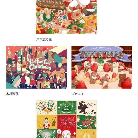
岸本志乃亜
木村玲那
ゴカエイ