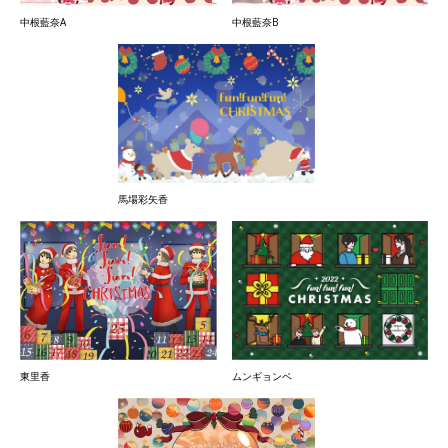
中根藍奈B
中根藍奈A
馬場彩矢香
ムンギョンベ
東里香