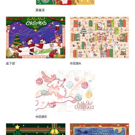
齋藤凛
坂下碧
作田茜A
作田茜B