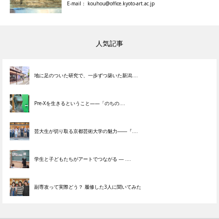
E-mail： kouhou@office.kyoto-art.ac.jp
人気記事
地に足のついた研究で、一歩ずつ築いた新潟....
Pre-Xを生きるということ——「のちの....
芸大生が切り取る京都芸術大学の魅力――『....
学生と子どもたちがアートでつながる ― ....
副専攻って実際どう？ 履修した3人に聞いてみた