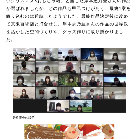
いクリスマス×おもちゃ箱」と題した岸本
志乃亜
さんの作品
が選ばれましたが、どの作品も甲乙つけがたく、最終1案を
絞り込むのは難航したようでした。最終作品決定後に改め
て京阪百貨店と打合せし、岸本
志乃亜
さんの作品の世界観
を活かした空間づくりや、グッズ作りに取り掛かりまし
た。
最終審査の様子