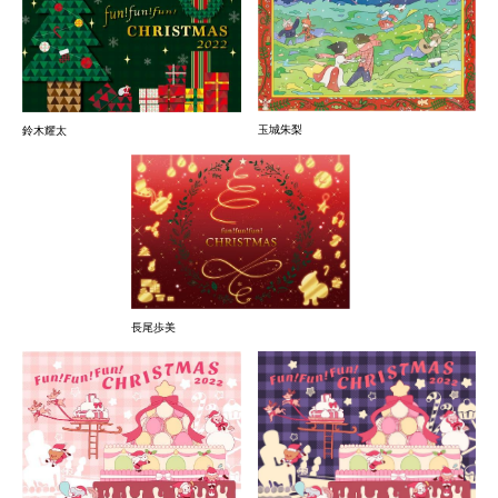
玉城朱梨
鈴木耀太
長尾歩美