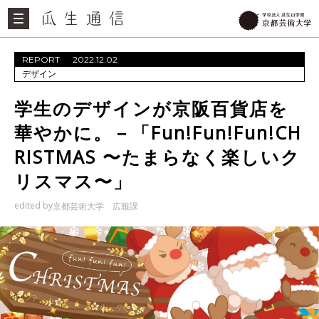
REPORT
2022.12.02
デザイン
学生のデザインが京阪百貨店を
華やかに。－「Fun!Fun!Fun!CH
RISTMAS 〜たまらなく楽しいク
リスマス〜」
edited by
京都芸術大学 広報課