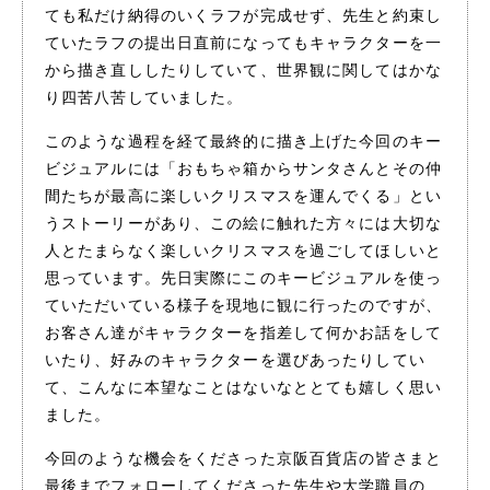
ても私だけ納得のいくラフが完成せず、先生と約束し
ていたラフの提出日直前になってもキャラクターを一
から描き直ししたりしていて、世界観に関してはかな
り四苦八苦していました。
このような過程を経て最終的に描き上げた今回のキー
ビジュアルには「おもちゃ箱からサンタさんとその仲
間たちが最高に楽しいクリスマスを運んでくる」とい
うストーリーがあり、この絵に触れた方々には大切な
人とたまらなく楽しいクリスマスを過ごしてほしいと
思っています。先日実際にこのキービジュアルを使っ
ていただいている様子を現地に観に行ったのですが、
お客さん達がキャラクターを指差して何かお話をして
いたり、好みのキャラクターを選びあったりしてい
て、こんなに本望なことはないなととても嬉しく思い
ました。
今回のような機会をくださった京阪百貨店の皆さまと
最後までフォローしてくださった先生や大学職員の