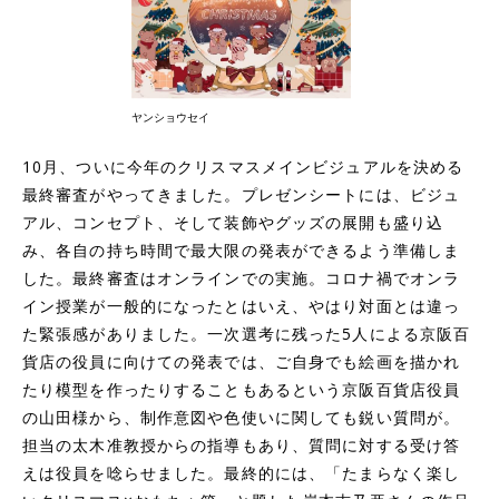
ヤンショウセイ
10月、ついに今年のクリスマスメインビジュアルを決める
最終審査がやってきました。プレゼンシートには、ビジュ
アル、コンセプト、そして装飾やグッズの展開も盛り込
み、各自の持ち時間で最大限の発表ができるよう準備しま
した。最終審査はオンラインでの実施。コロナ禍でオンラ
イン授業が一般的になったとはいえ、やはり対面とは違っ
た緊張感がありました。一次選考に残った5人による京阪百
貨店の役員に向けての発表では、ご自身でも絵画を描かれ
たり模型を作ったりすることもあるという京阪百貨店役員
の山田様から、制作意図や色使いに関しても鋭い質問が。
担当の太木准教授からの指導もあり、質問に対する受け答
えは役員を唸らせました。最終的には、「たまらなく楽し