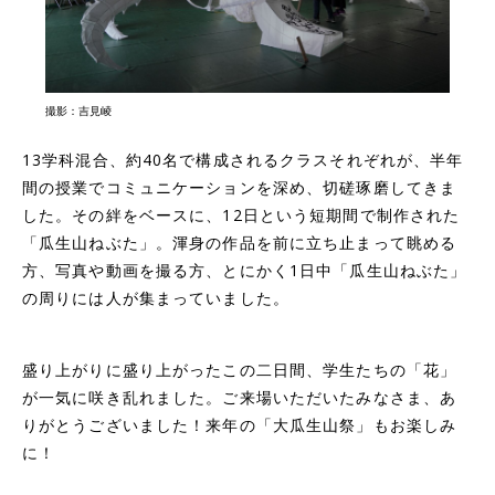
撮影：吉見崚
13学科混合、約40名で構成されるクラスそれぞれが、半年
間の授業でコミュニケーションを深め、切磋琢磨してきま
した。その絆をベースに、12日という短期間で制作された
「瓜生山ねぶた」。渾身の作品を前に立ち止まって眺める
方、写真や動画を撮る方、とにかく1日中「瓜生山ねぶた」
の周りには人が集まっていました。
盛り上がりに盛り上がったこの二日間、学生たちの「花」
が一気に咲き乱れました。ご来場いただいたみなさま、あ
りがとうございました！来年の「大瓜生山祭」もお楽しみ
に！