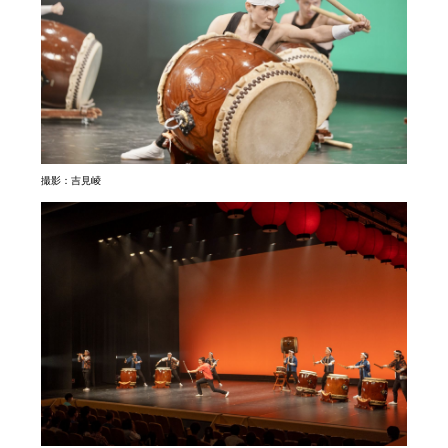
撮影：吉見崚