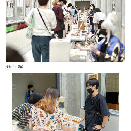
撮影：吉見崚