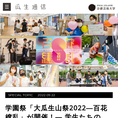
SPECIAL TOPIC
2022.09.22
学園祭「大瓜生山祭2022―百花
繚乱」が開催！― 学生たちの