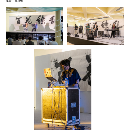
撮影：吉見崚