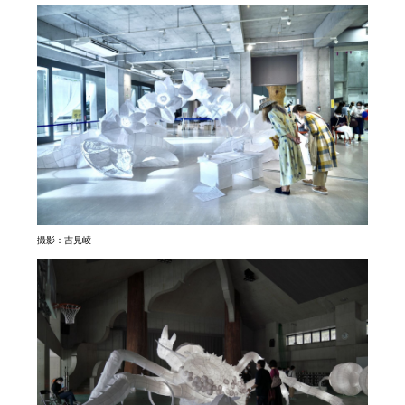
撮影：吉見崚