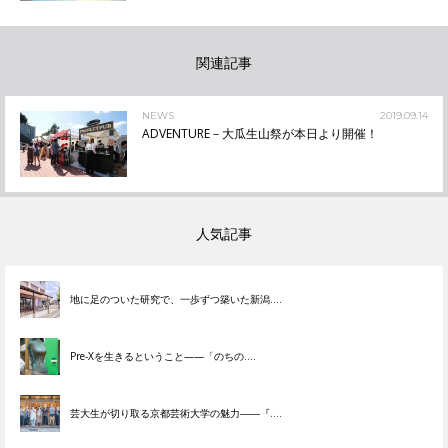
関連記事
NEWS
2019.09.14
ADVENTURE－大瓜生山祭が本日より開催！
人気記事
地に足のついた研究で、一歩ずつ築いた新潟....
Pre-Xを生きるということ——「のちの....
芸大生が切り取る京都芸術大学の魅力――『....