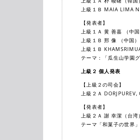
上級１Ａ 朴 晙曙（韓国
上級１Ｂ MAIA LIMA 
【発表者】
上級１Ａ 黄 善嘉 （中
上級１Ｂ 邢 像 （中国）
上級１Ｂ KHAMSRIMU
テーマ：「瓜生山学園グ
上級２ 個人発表
【上級２の司会】
上級２Ａ DORJPUREV
【発表者】
上級２Ａ 謝 幸潔（台湾
テーマ「和菓子の世界