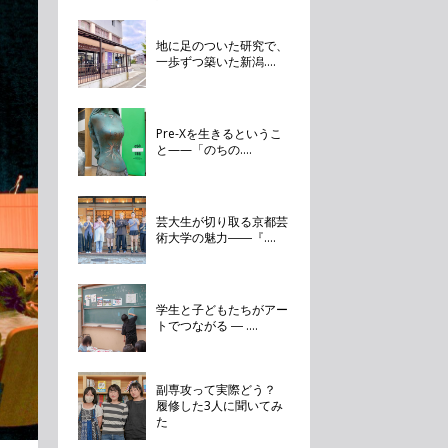
地に足のついた研究で、
一歩ずつ築いた新潟....
Pre-Xを生きるというこ
と——「のちの....
芸大生が切り取る京都芸
術大学の魅力――『....
学生と子どもたちがアー
トでつながる ― ....
副専攻って実際どう？
履修した3人に聞いてみ
た