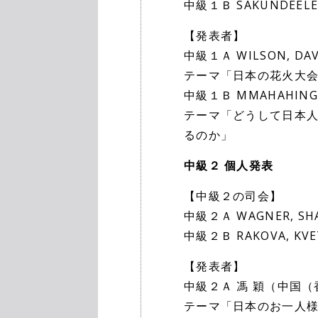
中級１Ｂ SAKUNDEELE
【発表者】
中級１Ａ WILSON, DA
テーマ「日本の花火大
中級１Ｂ MMAHAHING
テーマ「どうして日本
るのか」
中級２ 個人発表
【中級２の司会】
中級２Ａ WAGNER, S
中級２Ｂ RAKOVA, K
【発表者】
中級２Ａ 馮 穎（中国
テーマ「日本のお一人