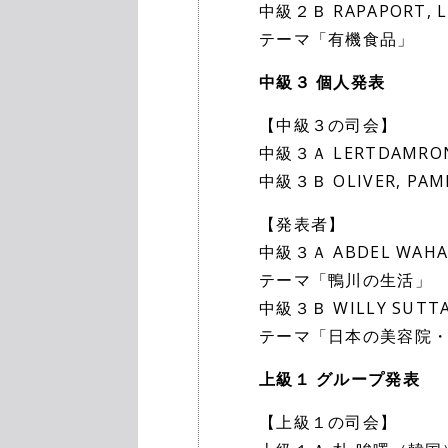
中級２Ｂ RAPAPORT, L
テーマ「有機食品」
中級３ 個人発表
【中級３の司会】
中級３Ａ LERTDAMRO
中級３Ｂ OLIVER, PA
【発表者】
中級３Ａ ABDEL WAHA
テーマ「鴨川の生活」
中級３Ｂ WILLY SUT
テーマ「日本の美容院
上級１ グループ発表
【上級１の司会】