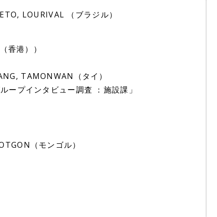
）
NETO, LOURIVAL （ブラジル）
国（香港））
ANG, TAMONWAN（タイ）
ループインタビュー調査 ：施設課」
, OTGON（モンゴル）
）
」