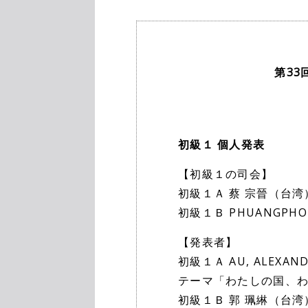
第33
初級１ 個人発表
【初級１の司会】
初級１Ａ 蔡 宗晉（台湾
初級１Ｂ PHUANGPHO
【発表者】
初級１Ａ AU, ALEXAN
テーマ「わたしの国、
初級１Ｂ 郭 珮綝（台湾