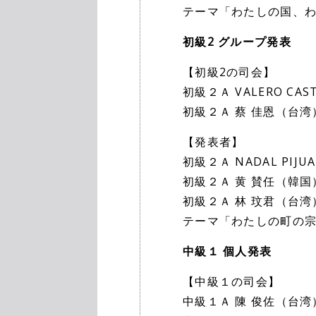
テーマ「わたしの国、わ
初級2 グループ発表
【初級2の司会】
初級２Ａ VALERO CAST
初級２Ａ 蔡 佳恩（台湾
【発表者】
初級２Ａ NADAL PIJU
初級２Ａ 黄 賛任（韓国
初級２Ａ 林 玟君（台湾
テーマ「わたしの町の
中級１ 個人発表
【中級１の司会】
中級１Ａ 陳 俊佐（台湾