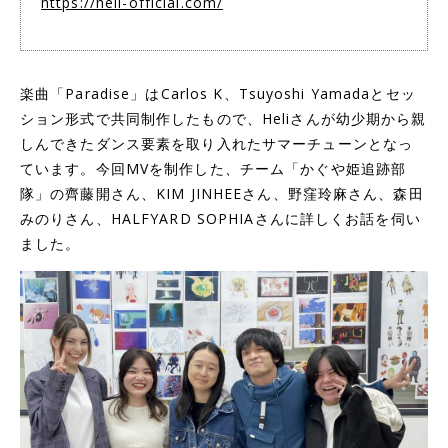
https://heli-official.com/
楽曲「Paradise」はCarlos K、Tsuyoshi Yamadaとセッ
ション形式で共同制作したもので、Heliさんが幼少期から親
しんできたダンス要素を取り入れたサマーチューンとなっ
ています。今回MVを制作した、チーム「かぐや姫追跡部
隊」の齊藤開さん、KIM JINHEEさん、野窪玲麻さん、森田
みのりさん、HALFYARD SOPHIAさんに詳しくお話を伺い
ました。