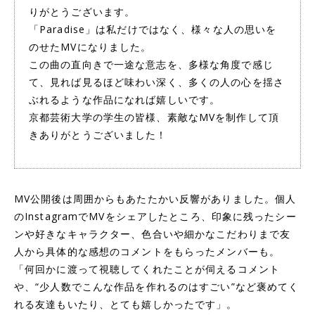
りがとうございます。
「Paradise」は私だけではなく、様々な人の思いを
のせたMVになりました。
この曲の直向きで一途な意志を、多様な角度で感じ
て、見れば見るほど味わい深く、多くの人の心を揺さ
ぶれるような作品になれば嬉しいです。
京都芸術大学の学生の皆様、素敵なMVを制作して頂
きありがとうございました！
MV公開後は周囲からもあたたかい反響がありました。個人
のInstagramでMVをシェアしたところ、印象に残ったシー
ンや好きなキャラクター、色合いや細かなこだわりまで友
人から具体的な感想のコメントをもらったメンバーも。
「何回かに渡って視聴してくれたことが伺えるコメント
や、“少人数でこんな作品を作れるのはすごい”など褒めてく
れる友達もいたり、とても嬉しかったです」。