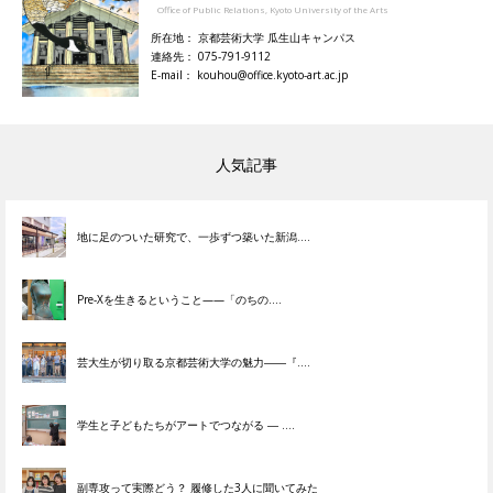
Office of Public Relations, Kyoto University of the Arts
所在地： 京都芸術大学 瓜生山キャンパス
連絡先： 075-791-9112
E-mail： kouhou@office.kyoto-art.ac.jp
人気記事
地に足のついた研究で、一歩ずつ築いた新潟....
Pre-Xを生きるということ——「のちの....
芸大生が切り取る京都芸術大学の魅力――『....
学生と子どもたちがアートでつながる ― ....
副専攻って実際どう？ 履修した3人に聞いてみた