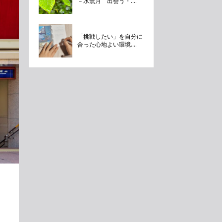
－水無月 出会う・....
「挑戦したい」を自分に
合った心地よい環境....