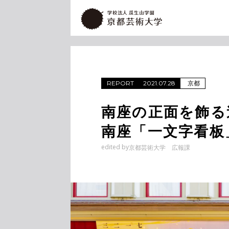
京都
REPORT
2021.07.28
南座の正面を飾る
南座「一文字看板
edited by
京都芸術大学 広報課