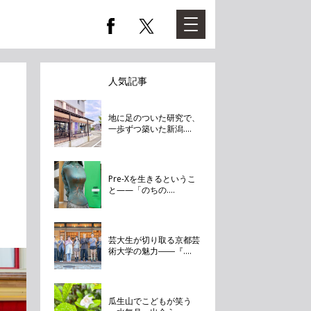
人気記事
地に足のついた研究で、
一歩ずつ築いた新潟....
Pre-Xを生きるというこ
と——「のちの....
芸大生が切り取る京都芸
術大学の魅力――『....
瓜生山でこどもが笑う