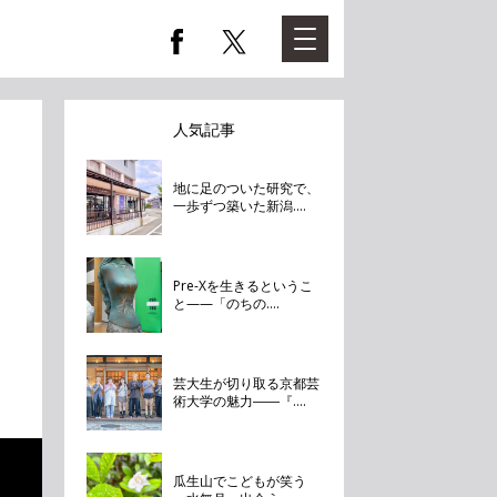
人気記事
地に足のついた研究で、
一歩ずつ築いた新潟....
Pre-Xを生きるというこ
と——「のちの....
芸大生が切り取る京都芸
術大学の魅力――『....
瓜生山でこどもが笑う