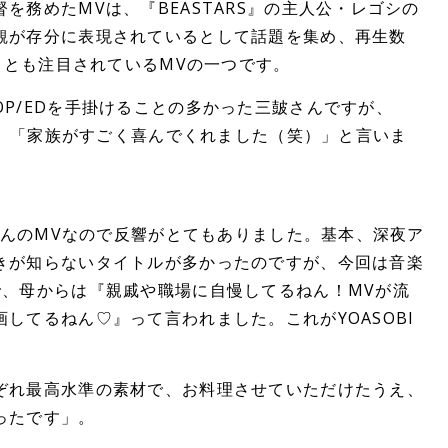
を務めたMVは、『BEASTARS』の主人公・レゴシの
観が存分に表現されているとして話題を集め、再生数
もっとも注目されているMVの一つです。
P/EDを手掛けることの多かった三皷さんですが、
ると、「家族がすごく喜んでくれました（笑）」と言いま
IさんのMVなので反響がとてもありました。基本、深夜ア
きが知らないタイトルが多かったのですが、今回は音楽
で、母からは『親戚や職場に自慢してるねん！MVが流
してるねん♡』って言われました。これがYOASOBI
。
ぞれ最高水準の素材で、お料理させていただけたうえ、
ったです」。