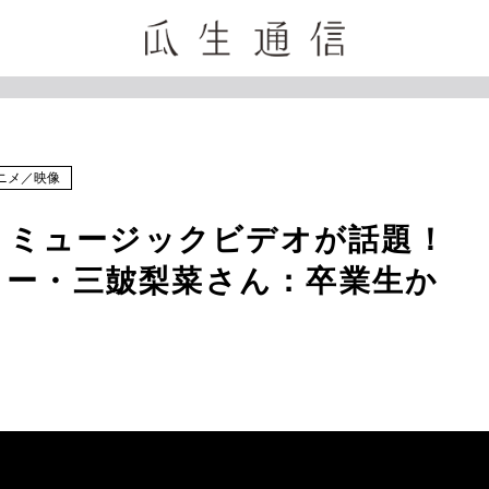
ニメ
／
映像
物」ミュージックビデオが話題！
ター・三皷梨菜さん：卒業生か