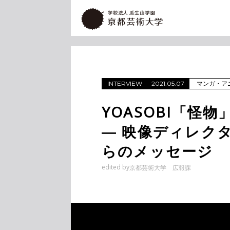
マンガ・ア
INTERVIEW
2021.05.07
YOASOBI「怪
― 映像ディレク
らのメッセージ
edited by
京都芸術大学 広報課