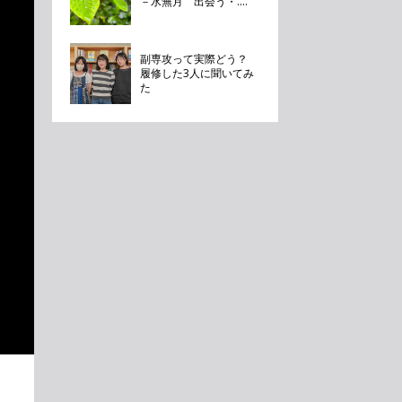
－水無月 出会う・....
副専攻って実際どう？
履修した3人に聞いてみ
た