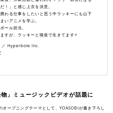
メだ！」と感じ上京を決意。
に携わる仕事をしたいと思う中ラッキーにも山下
しまいアニメを学ぶ。
、ボール担当。
ますが、ラッキーと嗅覚で生きてます⚡︎
yperbole Inc.
/
I「怪物」ミュージックビデオが話題に
2期のオープニングテーマとして、YOASOBIが書き下ろし