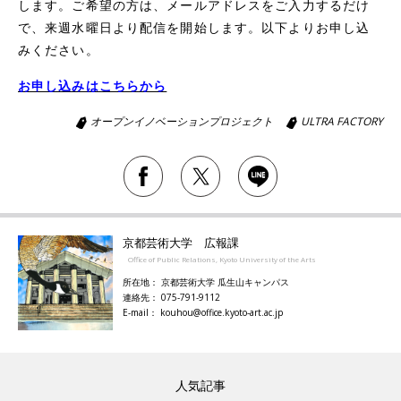
します。ご希望の方は、メールアドレスをご入力するだけ
で、来週水曜日より配信を開始します。以下よりお申し込
みください。
お申し込みはこちらから
オープンイノベーションプロジェクト
ULTRA FACTORY
京都芸術大学 広報課
Office of Public Relations, Kyoto University of the Arts
所在地： 京都芸術大学 瓜生山キャンパス
連絡先： 075-791-9112
E-mail： kouhou@office.kyoto-art.ac.jp
人気記事