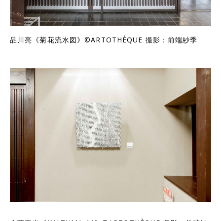
品川亮《菊花流水図》©ARTOTHÈQUE 撮影：前端紗季