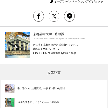
オープンイノベーションプロジェクト
京都芸術大学 広報課
Office of Public Relations, Kyoto University of the Arts
所在地： 京都芸術大学 瓜生山キャンパス
連絡先： 075-791-9112
E-mail： kouhou@office.kyoto-art.ac.jp
人気記事
地に足のついた研究で、一歩ずつ築いた新潟....
Pre-Xを生きるということ——「のちの....