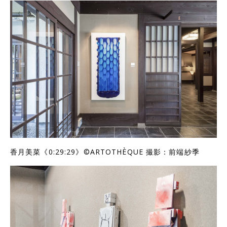
香月美菜《0:29:29》©ARTOTHÈQUE 撮影：前端紗季