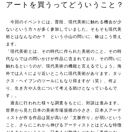
アートを買うってどういうこと？
今回のイベントには、普段、現代美術に触れる機会が少
ないという方々が多く参加していました。そもそも現代美
術とはなんなのか？ という小山の問いに、椿はこう答え
ます。
「現代美術とは、その時代に作られた美術のこと。その時
代ならではの問いかけが作品に含まれており、その問いに
触れるというのが、現代美術の機能と言えるでしょう。海
外では人々により近いところに現代美術があります。タッ
クス・ヘイブンのツールにもなり得ますが（笑）、何よ
り、生き方や人生について考える助けとなっているんで
す」。
過去に行われた様々な調査をもとに、対談は進みます。
世界から見た日本の美術市場規模の小ささ、日本人アーテ
ィストが作る作品は質が高いが「文脈作り」が弱いという
こと、さらにこれから伸びるアーティストとはどんな特徴