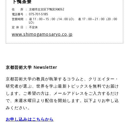
下鴨茶寮
住所
京都市左京区下鴨宮河町62
電話番号
075-701-5185
営業時間
昼 11：00～15：00（14：00 LO） 夜 17：00～21：00（20：00
LO）
定休日
不定休
www.shimogamosaryo.co.jp
京都芸術大学 Newsletter
京都芸術大学の教員が執筆するコラムと、クリエイター・
研究者が選ぶ、世界を学ぶ最新トピックスを無料でお届け
します。ご希望の方は、メールアドレスをご入力するだけ
で、来週水曜日より配信を開始します。以下よりお申し込
みください。
お申し込みはこちらから