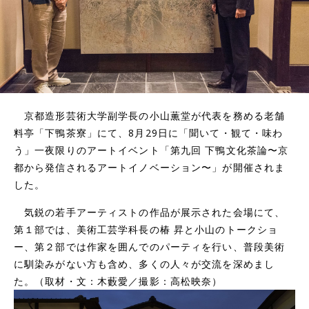
京都造形芸術大学副学長の小山薫堂が代表を務める老舗
料亭「下鴨茶寮」にて、8月29日に「聞いて・観て・味わ
う」一夜限りのアートイベント「第九回 下鴨文化茶論〜京
都から発信されるアートイノベーション〜」が開催されま
した。
気鋭の若手アーティストの作品が展示された会場にて、
第１部では、美術工芸学科長の椿 昇と小山のトークショ
ー、第２部では作家を囲んでのパーティを行い、普段美術
に馴染みがない方も含め、多くの人々が交流を深めまし
た。（取材・文：木藪愛／撮影：高松映奈）