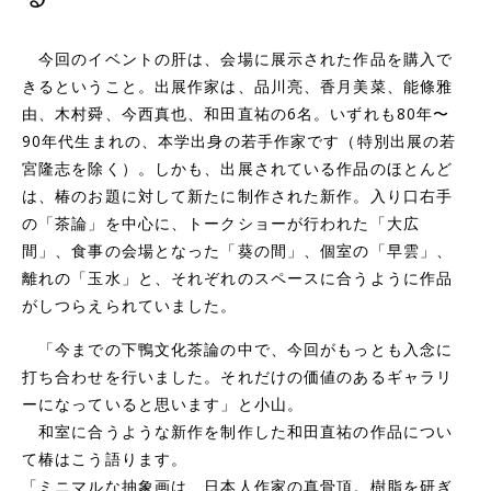
今回のイベントの肝は、会場に展示された作品を購入で
きるということ。出展作家は、品川亮、香月美菜、能條雅
由、木村舜、今西真也、和田直祐の6名。いずれも80年〜
90年代生まれの、本学出身の若手作家です（特別出展の若
宮隆志を除く）。しかも、出展されている作品のほとんど
は、椿のお題に対して新たに制作された新作。入り口右手
の「茶論」を中心に、トークショーが行われた「大広
間」、食事の会場となっ
た「葵の間」、個室の「早雲」、
離れの「玉水」と、それぞれのスペースに合うように作品
がしつらえられていました。
「今までの下鴨文化茶論の中で、今回がもっとも入念に
打ち合わせを行いました。それだけの価値のあるギャラリ
ーになっていると思います」と小山。
和室に合うような新作を制作した和田直祐の作品につい
て椿はこう語ります。
「ミニマルな抽象画は、日本人作家の真骨頂。樹脂を研ぎ