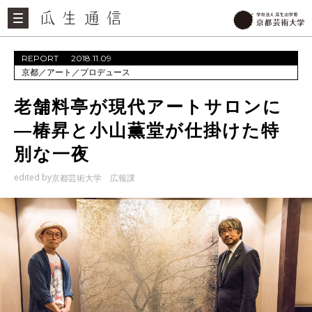
REPORT
2018.11.09
京都
／
アート
／
プロデュース
老舗料亭が現代アートサロンに
―椿昇と小山薫堂が仕掛けた特
別な一夜
edited by
京都芸術大学 広報課