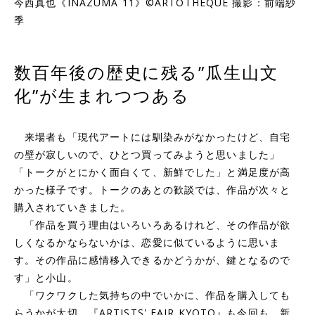
今西真也《
INAZUMA 11
》©ARTOTHÈQUE 撮影：前端紗
季
数百年後の歴史に残る”瓜生山文
化”が生まれつつある
来場者も「現代アートには馴染みがなかったけど、自宅
の壁が寂しいので、ひとつ買ってみようと思いました」
「トークがとにかく面白くて、新鮮でした」と満足度が高
かった様子です。トークのあとの歓談では、作品が次々と
購入されていきました。
「作品を買う理由はいろいろあるけれど、その作品が欲
しくなるかならないかは、恋愛に似ているように思いま
す。その作品に感情移入できるかどうかが、鍵となるので
す」と小山。
「ワクワクした気持ちの中でいかに、作品を購入しても
らうかが大切。『ARTISTS' FAIR KYOTO』も今回も、新