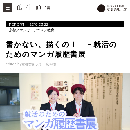
REPORT
2018.03.22
京都
／
マンガ・アニメ
／
教育
書かない、描くの！ －就活の
ためのマンガ履歴書展
edited by
京都芸術大学 広報課