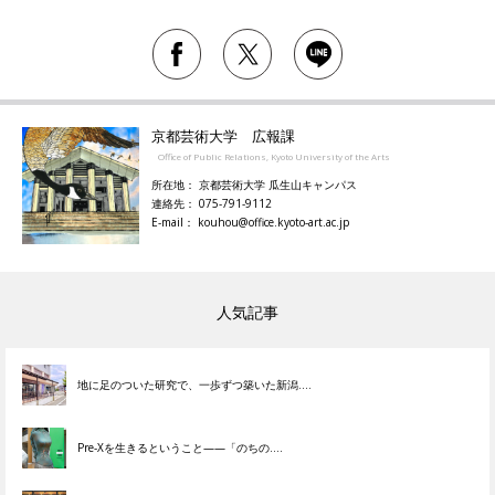
京都芸術大学 広報課
Office of Public Relations, Kyoto University of the Arts
所在地： 京都芸術大学 瓜生山キャンパス
連絡先： 075-791-9112
E-mail： kouhou@office.kyoto-art.ac.jp
人気記事
地に足のついた研究で、一歩ずつ築いた新潟....
Pre-Xを生きるということ——「のちの....