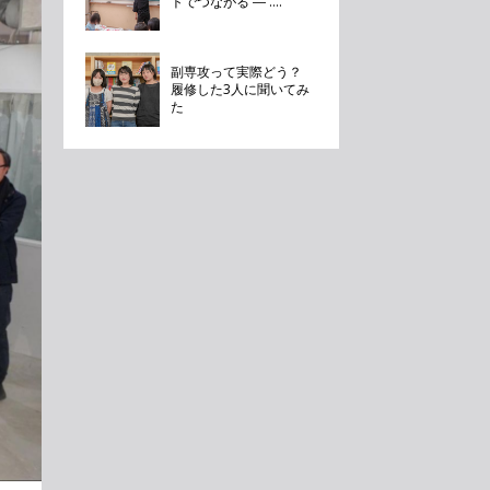
トでつながる ― ....
副専攻って実際どう？
履修した3人に聞いてみ
た