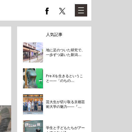
人気記事
地に足のついた研究で、
一歩ずつ築いた新潟....
Pre-Xを生きるというこ
と——「のちの....
芸大生が切り取る京都芸
術大学の魅力――『....
学生と子どもたちがアー