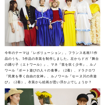
今年のテーマは「レボリューション」。フランス名画11作
品のうち、5作品の衣装を制作しました。左からドガ『舞台
の踊り子（エトワール）』、マネ『笛を吹く少年』、ルノ
ワール『ボート遊びの人々の食事』（2着）、ドラクロワ
『民衆を導く自由の女神』、ルノワール『セーヌ川の舟遊
び』（2着）。衣装から絵画が思い浮かぶでしょうか？