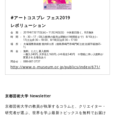
#アートコスプレ フェス2019
レボリューション
会期
2019年7月17日(水)～11月24日(日) ※休館日除く、8月無休
時間
9：30～17：00(入館券の販売は閉館の1時間前まで) 8/10(土)～
17(土)は8:30～18:00、8/18(日)は8:30～17:00
場所
大塚国際美術館 館内8カ所（徳島県鳴門市鳴門町土佐泊浦字福池65-
1）
料金
無料、ただし要入館料
一般3,240円､大学生2,160円､小中高生540円 ※増税に伴い入館料が
変更される場合あり
問合せ
088-687-3737
http://www.o-museum.or.jp/publics/index/671/
京都芸術大学 Newsletter
京都芸術大学の教員が執筆するコラムと、クリエイター・
研究者が選ぶ、世界を学ぶ最新トピックスを無料でお届け