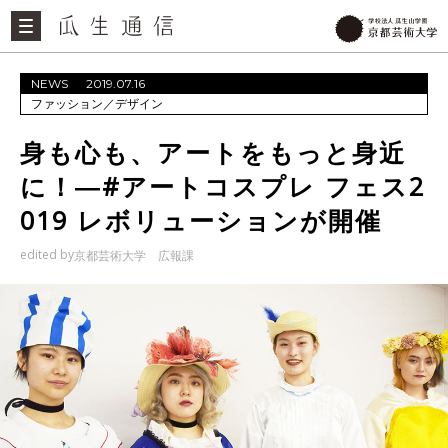
NEWS
2019.07.16
ファッション
／
デザイン
身も心も、アートをもっと身近
に！―#アートコスプレ フェス2
019 レボリューションが開催
edited by
京都芸術大学 広報課