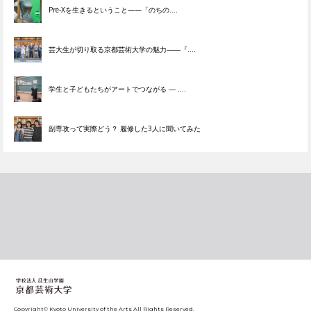
Pre-Xを生きるということ——「のちの....
芸大生が切り取る京都芸術大学の魅力――『....
学生と子どもたちがアートでつながる ― ....
副専攻って実際どう？ 履修した3人に聞いてみた
学校法人 瓜生山学園 京都造形芸術大学
Copyright© Kyoto University of the Arts All Rights Reserved.