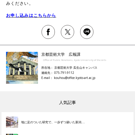
みください。
お申し込みはこちらから
京都芸術大学 広報課
Office of Public Relations, Kyoto University of the Arts
所在地： 京都芸術大学 瓜生山キャンパス
連絡先： 075-791-9112
E-mail： kouhou@office.kyoto-art.ac.jp
人気記事
地に足のついた研究で、一歩ずつ築いた新潟....