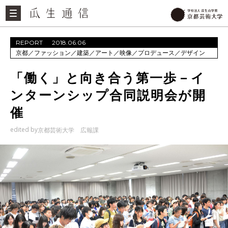
REPORT
2018.06.06
京都
／
ファッション
／
建築
／
アート
／
映像
／
プロデュース
／
デザイン
「働く」と向き合う第一歩－イ
ンターンシップ合同説明会が開
催
edited by
京都芸術大学 広報課