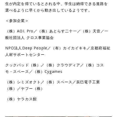
生が内定を得ているとされる中、学生は納得できる進路を
選べるように早くから動き出しているようです。
＜参加企業＞
（株）AOI. Pro／（株）あとらす二十一／（株）天音／一
般社団法人 クロス事業協会
NPO法人Deep People／
（有）カイカイキキ／
京都府福祉
人材サポートセンター
クックパッド（株）／
（株）クラウディア／
（株）コス
モ・スペース／
（株）Cygames
（株）シミズオクト／（株）スペース／辰巳電子工業
（株）／
ヤフー（株）
（株）ヤラカス館